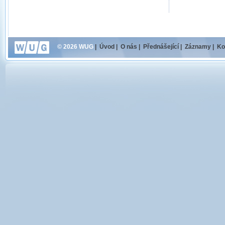
© 2026 WUG
|
Úvod
|
O nás
|
Přednášející
|
Záznamy
|
Ko