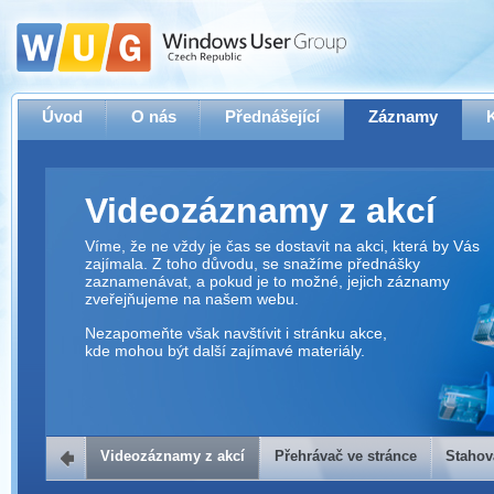
Úvod
O nás
Přednášející
Záznamy
Videozáznamy z akcí
Víme, že ne vždy je čas se dostavit na akci, která by Vás
zajímala. Z toho důvodu, se snažíme přednášky
zaznamenávat, a pokud je to možné, jejich záznamy
zveřejňujeme na našem webu.
Nezapomeňte však navštívit i stránku akce,
kde mohou být další zajímavé materiály.
Videozáznamy z akcí
Přehrávač ve stránce
Stahov
Přehrávač ve stránce