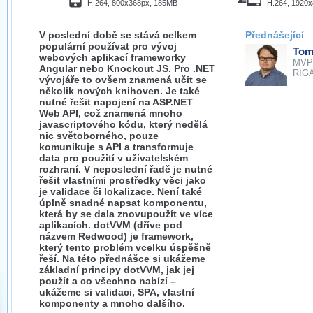
H.264, 800x368px, 185MB
H.264, 1920
V poslední době se stává celkem
Přednášející
populární používat pro vývoj
Tom
webových aplikací frameworky
MVP
Angular nebo Knockout JS. Pro .NET
RIGA
vývojáře to ovšem znamená učit se
několik nových knihoven. Je také
nutné řešit napojení na ASP.NET
Web API, což znamená mnoho
javascriptového kódu, který nedělá
nic světoborného, pouze
komunikuje s API a transformuje
data pro použití v uživatelském
rozhraní. V neposlední řadě je nutné
řešit vlastními prostředky věci jako
je validace či lokalizace. Není také
úplně snadné napsat komponentu,
která by se dala znovupoužít ve více
aplikacích. dotVVM (dříve pod
názvem Redwood) je framework,
který tento problém vcelku úspěšně
řeší. Na této přednášce si ukážeme
základní principy dotVVM, jak jej
použít a co všechno nabízí –
ukážeme si validaci, SPA, vlastní
komponenty a mnoho dalšího.