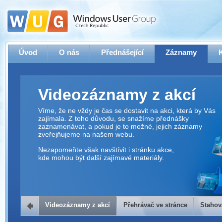
Úvod
O nás
Přednášející
Záznamy
Videozáznamy z akcí
Víme, že ne vždy je čas se dostavit na akci, která by Vás
zajímala. Z toho důvodu, se snažíme přednášky
zaznamenávat, a pokud je to možné, jejich záznamy
zveřejňujeme na našem webu.
Nezapomeňte však navštívit i stránku akce,
kde mohou být další zajímavé materiály.
Videozáznamy z akcí
Přehrávač ve stránce
Stahov
Přehrávač ve stránce