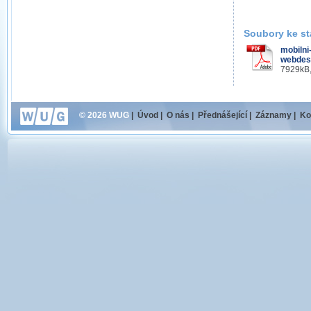
Soubory ke st
mobilni
webdes
7929kB,
© 2026 WUG
|
Úvod
|
O nás
|
Přednášející
|
Záznamy
|
Ko