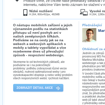
Protože víme, že chcete naše přednášky sledovat i v
internetu, nabízíme Vám tento záznam ke stažení v n
Nízké rozlišení
Vysoké ro
H.264, 800x452px, 482MB
H.264, 1280
O nástupu mobilních zařízení a jejich
Přednášející
významném podílu na statistikách
Mar
přístupu už není pochyb ani v
našich zeměpisných šířkách.
Podíváme se na cesty jak se na
webech a webových aplikacích s
mobily a tablety vypořádat a více
Ohlédnutí za 
rozebereme dnes už převažující
Jedním ze zdrojů 
způsob - respozivní webdesign.
prosincový MS Fe
Martina Michálka
Vezmeme to od technických základů, ale
webdesign a tak j
podíváme se i na pokročilejší
přednášce pro WUG
problémy: potřebu zobrazovat různé verze
prostoru (nakonec
obrázků, nutnost optimalizovat weby i pro
V úvodní části př
vysokokapacitní displeje a nebo velký problém
mobilního světa a 
všech responzivních webů: rychlost načítání.
nás čekají v budo
následovalo vysvě
responzivního we
nejrůznějších pro
znát, že přednáše
a praktické zkuše
web již také zkouše
z přednášky odnes