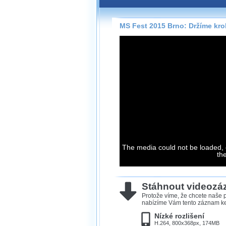
Záznamy na našem webu může
přímo na stránce s využitím 
Silverlight
přehrávače.
MS Fest 2015 Brno: Držíme krok
Stránka se sama rozhodne, na
technologie podporuje Váš pro
použít, abyste záznam mohli s
možné kvalitě.
Stahování 
Víme, že občas chcete sledov
kde není připojení k internet
neumožňuje, proto umožňuje
The media could not be loaded, 
th
záznamů.
Velmi staré záznamy máme hi
ve formátu, který není vhodný
Stáhnout videoz
proto je ke stažení nenabízím
Protože víme, že chcete naše p
nabízíme Vám tento záznam ke 
Nízké rozlišení
H.264, 800x368px, 174MB