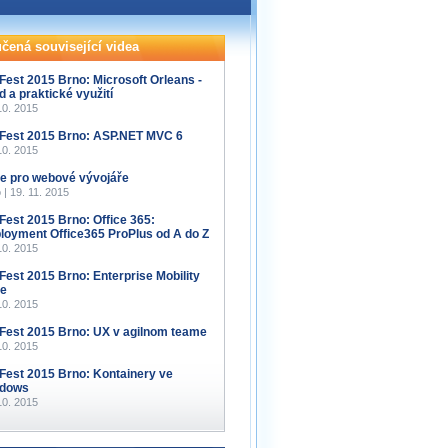
čená související videa
Fest 2015 Brno: Microsoft Orleans -
d a praktické využití
10. 2015
Fest 2015 Brno: ASP.NET MVC 6
10. 2015
e pro webové vývojáře
 | 19. 11. 2015
Fest 2015 Brno: Office 365:
loyment Office365 ProPlus od A do Z
10. 2015
Fest 2015 Brno: Enterprise Mobility
te
10. 2015
Fest 2015 Brno: UX v agilnom teame
10. 2015
Fest 2015 Brno: Kontainery ve
dows
10. 2015