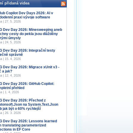
ní přidaná videa
Hub Copilot Dev Days 2026: AI v
dodenní praxi vývoje software
a | 27. 5. 2026
 Dev Day 2026: Minesweeping aneb
chny cesty do pekla jsou dlážděny
rými úmysly
a | 24. 5. 2026
 Dev Day 2026: Integrační testy
ečně správně
a | 15. 4. 2026
 Dev Day 2026: Migrace xUnit v3 -
č a jak?
a | 12. 4. 2026
 Dev Day 2026: GitHub Copilot:
pletní přehled
a | 1. 4. 2026
 Dev Day 2026: Přechod z
tonsoft.Json na System.Text.Json
b jak být o 60% rychlejší
a | 26. 3. 2026
 Dev Day 2026: Lessons learned
m translating parameterized
lections in EF Core