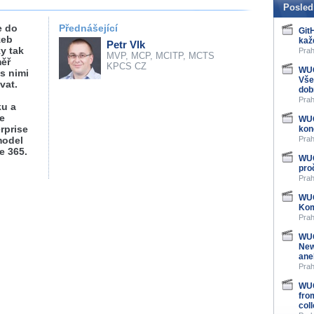
Posled
e do
Přednášející
Git
žeb
kaž
Petr Vlk
y tak
Prah
MVP, MCP, MCITP, MCTS
měř
KPCS CZ
WUG
s nimi
Vše
vat.
dob
Prah
ku a
ve
WUG
rprise
kon
model
Prah
e 365.
WUG
pro
Prah
WUG
Kom
Prah
WUG
New
ane
Prah
WUG
fro
col