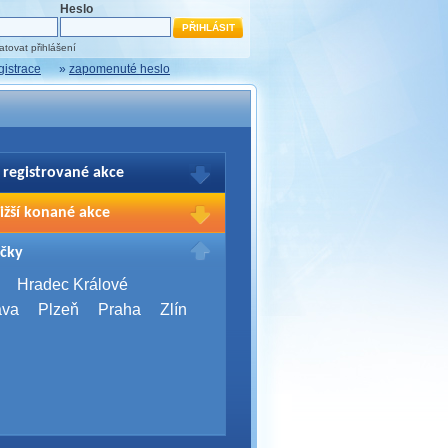
Heslo
tovat přihlášení
gistrace
»
zapomenuté heslo
 registrované akce
brazení Vašich registrací na akce
ižší konané akce
sím přihlašte.
2026,
Brno
čky
Days 2026
2026,
Brno
Hradec Králové
Server Bootcamp 2026
ava
Plzeň
Praha
Zlín