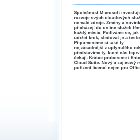
Společnost Microsoft investuj
rozvoje svých cloudových slu
nemalé zdroje. Změny a novink
přicházejí do online služeb té
každý měsíc. Podíváme se, jak 
udržet krok, sledovat je a testo
Připomeneme si také ty
nejzásadnější z uplynulého ro
představíme ty, které nás tepr
čekají. Krátce probereme i Ente
Cloud Suite. Nový a zajímavý 
pořízení licencí nejen pro Offic