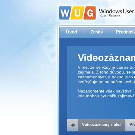
Úvod
O nás
Přednáše
Videozáznam
Víme, že ne vždy je čas se dos
zajímala. Z toho důvodu, se 
zaznamenávat, a pokud je to 
zveřejňujeme na našem webu
Nezapomeňte však navštívit i 
kde mohou být další zajímavé 
Videozáznamy z akcí
Př
Přehrávač v