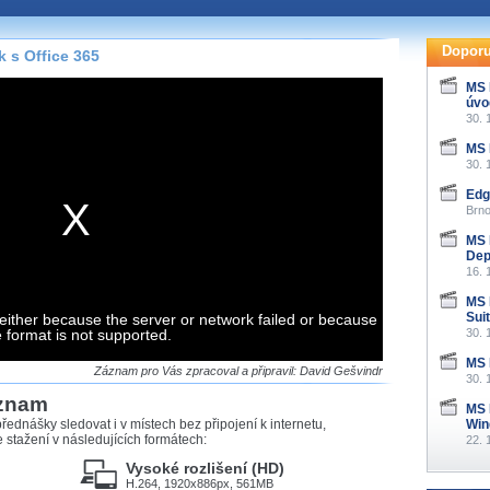
te pohodlně sledovat
našeho
HTML 5
nebo
Doporu
 s Office 365
 základě toho, jaké
MS 
úvo
hlížeč, který přehrávač
30. 
ledovat v nejvyšší
MS 
30. 
Edg
Brno
záznamů
MS 
Dep
16. 
at záznamy i v místech,
u, což současný přehrávač
MS 
me stahování vybraných
Sui
either because the server or network failed or because
e format is not supported.
30. 
MS 
storicky uložené
Záznam pro Vás zpracoval a připravil: David Gešvindr
30. 
 pro stahování,
áznam
e.
MS 
řednášky sledovat i v místech bez připojení k internetu,
Win
stažení v následujících formátech:
22. 
Vysoké rozlišení (HD)
H.264, 1920x886px, 561MB