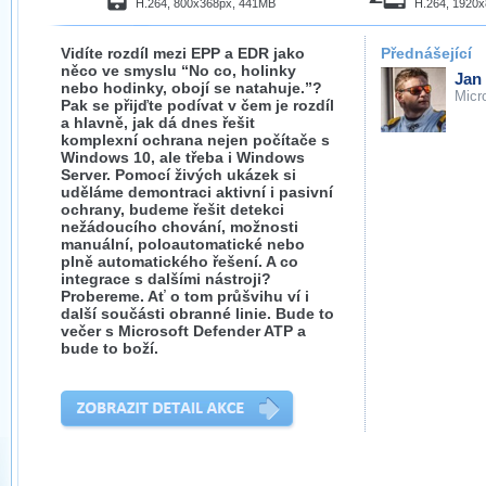
H.264, 800x368px, 441MB
H.264, 1920
Vidíte rozdíl mezi EPP a EDR jako
Přednášející
něco ve smyslu “No co, holinky
Jan 
nebo hodinky, obojí se natahuje.”?
Micr
Pak se přijďte podívat v čem je rozdíl
a hlavně, jak dá dnes řešit
komplexní ochrana nejen počítače s
Windows 10, ale třeba i Windows
Server. Pomocí živých ukázek si
uděláme demontraci aktivní i pasivní
ochrany, budeme řešit detekci
nežádoucího chování, možnosti
manuální, poloautomatické nebo
plně automatického řešení. A co
integrace s dalšími nástroji?
Probereme. Ať o tom průšvihu ví i
další součásti obranné linie. Bude to
večer s Microsoft Defender ATP a
bude to boží.