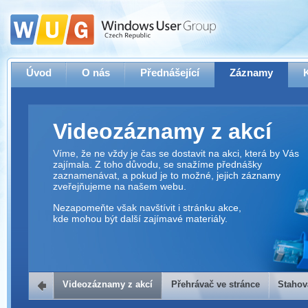
Úvod
O nás
Přednášející
Záznamy
Videozáznamy z akcí
Víme, že ne vždy je čas se dostavit na akci, která by Vás
zajímala. Z toho důvodu, se snažíme přednášky
zaznamenávat, a pokud je to možné, jejich záznamy
zveřejňujeme na našem webu.
Nezapomeňte však navštívit i stránku akce,
kde mohou být další zajímavé materiály.
Videozáznamy z akcí
Přehrávač ve stránce
Stahov
Přehrávač ve stránce