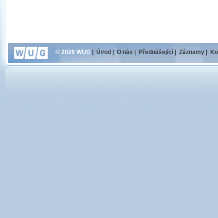
© 2026 WUG
|
Úvod
|
O nás
|
Přednášející
|
Záznamy
|
Ko