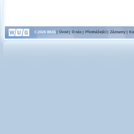
© 2026 WUG
|
Úvod
|
O nás
|
Přednášející
|
Záznamy
|
Ko