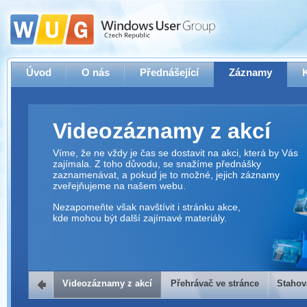
Úvod
O nás
Přednášející
Záznamy
Videozáznamy z akcí
Víme, že ne vždy je čas se dostavit na akci, která by Vás
zajímala. Z toho důvodu, se snažíme přednášky
zaznamenávat, a pokud je to možné, jejich záznamy
zveřejňujeme na našem webu.
Nezapomeňte však navštívit i stránku akce,
kde mohou být další zajímavé materiály.
Videozáznamy z akcí
Přehrávač ve stránce
Stahov
Přehrávač ve stránce