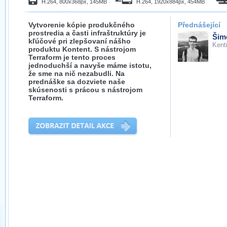
H.264, 800x368px, 145MB
H.264, 1920x884px, 454MB
Vytvorenie kópie produkčného
Přednášející
prostredia a časti infraštruktúry je
Šim
kľúčové pri zlepšovaní nášho
Kent
produktu Kontent. S nástrojom
Terraform je tento proces
jednoduchší a navyše máme istotu,
že sme na nič nezabudli. Na
prednáške sa dozviete naše
skúsenosti s prácou s nástrojom
Terraform.