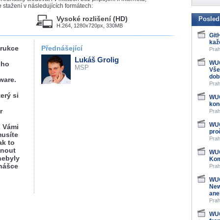
stažení v následujících formátech:
Vysoké rozlišení (HD)
Posled
H.264, 1280x720px, 330MB
Git
kaž
trukce
Přednášející
Prah
Lukáš Grolig
WUG
oho
MSP
Vše
dob
ware.
Prah
erý si
WUG
kon
r
Prah
WUG
s Vámi
pro
musíte
Prah
ak to
hnout
WUG
nebyly
Kom
dnášce
Prah
WUG
New
ane
Prah
WUG