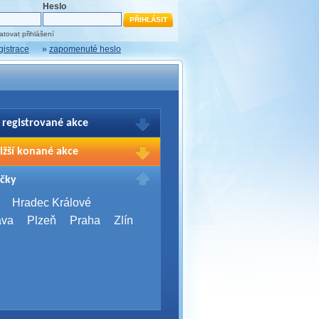
Heslo
tovat přihlášení
gistrace
»
zapomenuté heslo
 registrované akce
brazení Vašich registrací na akce
ižší konané akce
sím přihlašte.
2026,
Brno
čky
Days 2026
2026,
Brno
Hradec Králové
Server Bootcamp 2026
ava
Plzeň
Praha
Zlín