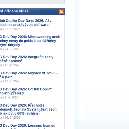
ní přidaná videa
Hub Copilot Dev Days 2026: AI v
dodenní praxi vývoje software
a | 27. 5. 2026
 Dev Day 2026: Minesweeping aneb
chny cesty do pekla jsou dlážděny
rými úmysly
a | 24. 5. 2026
 Dev Day 2026: Integrační testy
ečně správně
a | 15. 4. 2026
 Dev Day 2026: Migrace xUnit v3 -
č a jak?
a | 12. 4. 2026
 Dev Day 2026: GitHub Copilot:
pletní přehled
a | 1. 4. 2026
 Dev Day 2026: Přechod z
tonsoft.Json na System.Text.Json
b jak být o 60% rychlejší
a | 26. 3. 2026
 Dev Day 2026: Lessons learned