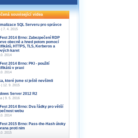
čená související videa
imalizace SQL Serveru pro správce
 | 7. 4. 2015
Fest 2014 Brno: Zabezpečení RDP
prve obecně a hned potom pomocí
tifikátů, HTTPS, TLS, Kerberos a
ových karet
10. 2014
Fest 2014 Brno: PKI - použití
ifikátů v praxi
10. 2014
ka, které jsme si ještě nevšimli
 | 12. 9. 2015
dows Server 2012 R2
a | 9. 5. 2016
Fest 2014 Brno: Dva řádky pro větší
pečnost webu
10. 2014
Fest 2015 Brno: Pass-the-Hash útoky
brana proti nim
10. 2015