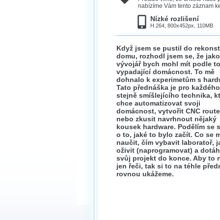
nabízíme Vám tento záznam ke 
Nízké rozlišení
H.264, 800x452px, 110MB
Když jsem se pustil do rekons
domu, rozhodl jsem se, že jako
vývojář bych mohl mít podle t
vypadající domácnost. To mě
dohnalo k experimetům s hard
Tato přednáška je pro každého
stejně smíšlejícího technika, kt
chce automatizovat svoji
domácnost, vytvořit CNC route
nebo zkusit navrhnout nějaký
kousek hardware. Podělím se 
o to, jaké to bylo začít. Co se 
naučit, čím vybavit laboratoř, j
oživit (naprogramovat) a dotá
svůj projekt do konce. Aby to 
jen řeči, tak si to na téhle pře
rovnou ukážeme.