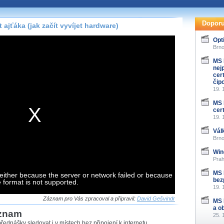
te pohodlně sledovat
našeho
HTML 5
nebo
Doporu
jťáka (jak začít vyvíjet hardware)
 základě toho, jaké
Opt
hlížeč, který přehrávač
Brno
ledovat v nejvyšší
MS 
nej
cer
čip
19. 
MS 
záznamů
cert
19. 
at záznamy i v místech,
Vál
u, což současný přehrávač
Brno
me stahování vybraných
Win
Prah
storicky uložené
MS 
either because the server or network failed or because
 pro stahování,
bez
e format is not supported.
e.
19. 
Záznam pro Vás zpracoval a připravil:
David Gešvindr
MS 
a o
áznam
25. 
řednášky sledovat i v místech bez připojení k internetu,