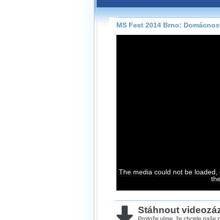
Záznamy na našem webu může
přímo na stránce s využitím 
Silverlight
přehrávače.
MS Fest 2014 Brno: Domácnost a
Stránka se sama rozhodne, na
technologie podporuje Váš pro
použít, abyste záznam mohli s
možné kvalitě.
Stahování 
Víme, že občas chcete sledov
kde není připojení k internet
neumožňuje, proto umožňuje
záznamů.
Velmi staré záznamy máme hi
The media could not be loaded, 
ve formátu, který není vhodný
th
proto je ke stažení nenabízím
Stáhnout videoz
Protože víme, že chcete naše p