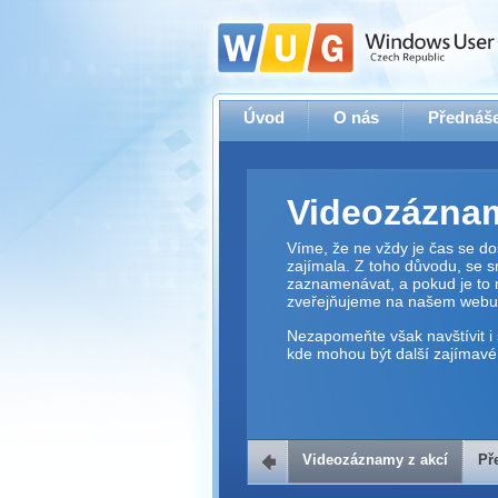
Úvod
O nás
Přednáše
Videozáznam
Víme, že ne vždy je čas se dos
zajímala. Z toho důvodu, se 
zaznamenávat, a pokud je to 
zveřejňujeme na našem webu
Nezapomeňte však navštívit i 
kde mohou být další zajímavé 
Videozáznamy z akcí
Př
Přehrávač v