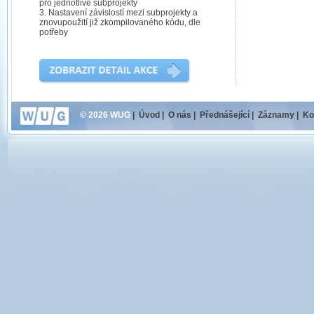
pro jednotlivé subprojekty
3. Nastavení závislostí mezi subprojekty a
znovupoužití již zkompilovaného kódu, dle
potřeby
© 2026 WUG
|
Úvod
|
O nás
|
Přednášející
|
Záznamy
|
Ko