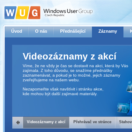
Úvod
O nás
Přednášející
Záznamy
Videozáznamy z akcí
Víme, že ne vždy je čas se dostavit na akci, která by Vás
zajímala. Z toho důvodu, se snažíme přednášky
zaznamenávat, a pokud je to možné, jejich záznamy
zveřejňujeme na našem webu.
Nezapomeňte však navštívit i stránku akce,
kde mohou být další zajímavé materiály.
Videozáznamy z akcí
Přehrávač ve stránce
Stahov
Přehrávač ve stránce