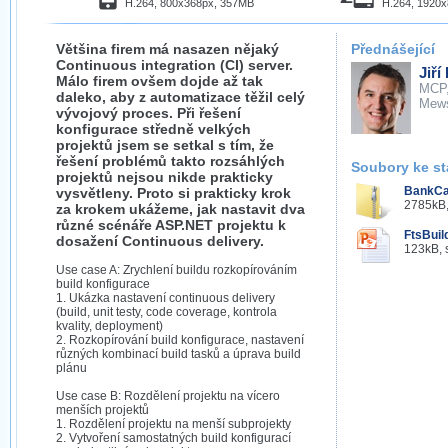
H.264, 800x368px, 357MB
H.264, 1920
Většina firem má nasazen nějaký
Přednášející
Continuous integration (CI) server.
Jiří
Málo firem ovšem dojde až tak
MCP
daleko, aby z automatizace těžil celý
Mew
vývojový proces. Při řešení
konfigurace středně velkých
projektů jsem se setkal s tím, že
řešení problémů takto rozsáhlých
Soubory ke st
projektů nejsou nikde prakticky
BankCal
vysvětleny. Proto si prakticky krok
2785kB,
za krokem ukážeme, jak nastavit dva
různé scénáře ASP.NET projektu k
FtsBui
dosažení Continuous delivery.
123kB, 
Use case A: Zrychlení buildu rozkopírováním
build konfigurace
1. Ukázka nastavení continuous delivery
(build, unit testy, code coverage, kontrola
kvality, deployment)
2. Rozkopírování build konfigurace, nastavení
různých kombinací build tasků a úprava build
plánu
Use case B: Rozdělení projektu na vícero
menších projektů
1. Rozdělení projektu na menší subprojekty
2. Vytvoření samostatných build konfigurací