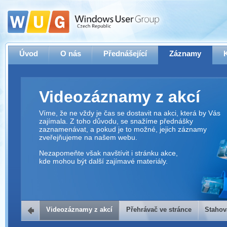
Úvod
O nás
Přednášející
Záznamy
Videozáznamy z akcí
Víme, že ne vždy je čas se dostavit na akci, která by Vás
zajímala. Z toho důvodu, se snažíme přednášky
zaznamenávat, a pokud je to možné, jejich záznamy
zveřejňujeme na našem webu.
Nezapomeňte však navštívit i stránku akce,
kde mohou být další zajímavé materiály.
Videozáznamy z akcí
Přehrávač ve stránce
Stahov
Přehrávač ve stránce