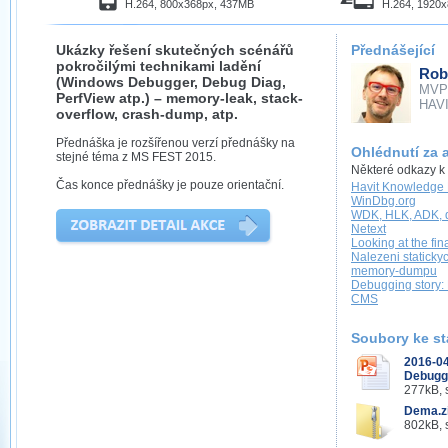
H.264, 800x368px, 437MB
H.264, 1920
Ukázky řešení skutečných scénářů
Přednášející
pokročilými technikami ladění
Rob
(Windows Debugger, Debug Diag,
MVP
PerfView atp.) – memory-leak, stack-
HAVIT
overflow, crash-dump, atp.
Přednáška je rozšířenou verzí přednášky na
Ohlédnutí za 
stejné téma z MS FEST 2015.
Některé odkazy k
Čas konce přednášky je pouze orientační.
Havit Knowledge
WinDbg.org
WDK, HLK, ADK, 
Netext
Looking at the fin
Nalezeni staticky
memory-dumpu
Debugging story:
CMS
Soubory ke st
2016-0
Debuggi
277kB, 
Dema.z
802kB, 