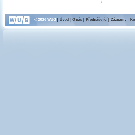
© 2026 WUG
|
Úvod
|
O nás
|
Přednášející
|
Záznamy
|
Ko