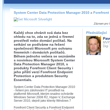
Záznamy na našem webu můžete pohodlně sledovat
přímo na stránce s využitím našeho
HTML 5
nebo
Silverlight
přehrávače.
System Center Data Protection Manager 2010 a Forefront 
Stránka se sama rozhodne, na základě toho, jaké
technologie podporuje Váš prohlížeč, který přehrávač
Záznam pro Vá
použít, abyste záznam mohli sledovat v nejvyšší
možné kvalitě.
Každý chce chránit svá data bez
Přednášející
ohledu na to, zda se jedná o firemní
Pav
prostředí nebo domácí počítač. Na
MVP
setkání se podíváme na řešení
Digi
společnosti Microsoft pro ochranu
firemních i domácích počítačů.
Stahování záznamů
Během jednoho večera se seznámíte
s novinkou Microsoft System Center
Víme, že občas chcete sledovat záznamy i v místech,
Data Protection Manager 2010, s
kde není připojení k internetu, což současný přehrávač
produkty Forefront Client Security i
neumožňuje, proto umožňujeme stahování vybraných
jeho příští verzí Forefront Endpoint
záznamů.
Protection a produktem Security
Essentials.
Velmi staré záznamy máme historicky uložené
ve formátu, který není vhodný pro stahování,
System Center Data Protection Manager 2010
- řešení pro zálohování IT prostředí na
proto je ke stažení nenabízíme.
platformě Microsoft, kterým snadno ochráníte
Windows Server 2008 R2, Hyper-V, Exchange
Server 2010, stejně jako klienty Windows 7
Forefront Client Security a Forefront Endpoint