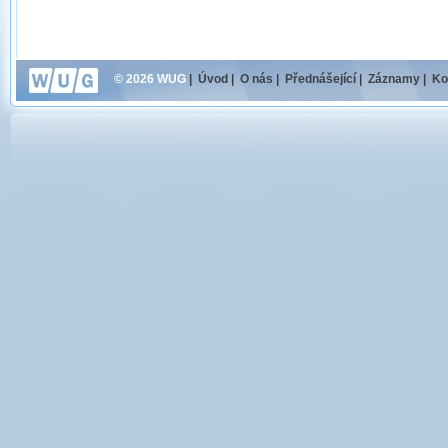
© 2026 WUG
|
Úvod
|
O nás
|
Přednášející
|
Záznamy
|
Ko