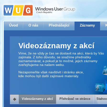
Úvod
O nás
Přednášející
Záznamy
Videozáznamy z akcí
Víme, že ne vždy je čas se dostavit na akci, která by Vás
zajímala. Z toho důvodu, se snažíme přednášky
zaznamenávat, a pokud je to možné, jejich záznamy
zveřejňujeme na našem webu.
Nezapomeňte však navštívit i stránku akce,
kde mohou být další zajímavé materiály.
Videozáznamy z akcí
Přehrávač ve stránce
Stahov
Přehrávač ve stránce