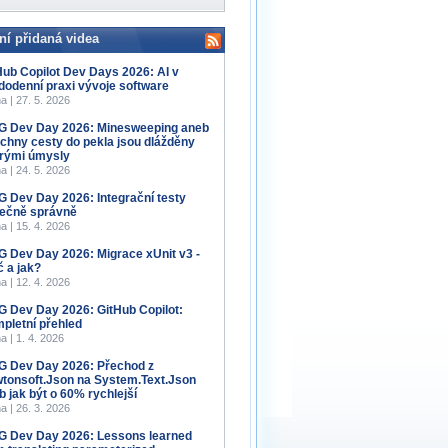
ní přidaná videa
Hub Copilot Dev Days 2026: AI v
dodenní praxi vývoje software
a | 27. 5. 2026
 Dev Day 2026: Minesweeping aneb
chny cesty do pekla jsou dlážděny
rými úmysly
a | 24. 5. 2026
 Dev Day 2026: Integrační testy
ečně správně
a | 15. 4. 2026
 Dev Day 2026: Migrace xUnit v3 -
č a jak?
a | 12. 4. 2026
 Dev Day 2026: GitHub Copilot:
pletní přehled
a | 1. 4. 2026
 Dev Day 2026: Přechod z
tonsoft.Json na System.Text.Json
b jak být o 60% rychlejší
a | 26. 3. 2026
 Dev Day 2026: Lessons learned