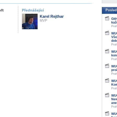
ft
Přednášející
Posled
Karel Rejthar
Git
MVP
kaž
Prah
WUG
Vše
dob
Prah
WUG
kon
Prah
WUG
pro
Prah
WUG
Kom
Prah
WUG
New
ane
Prah
WUG