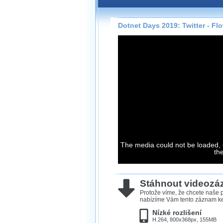
Záznamy na našem webu může
přímo na stránce s využitím 
Silverlight
přehrávače.
Dotnet Days 2019: Twitter - Fl
Stránka se sama rozhodne, na
technologie podporuje Váš pro
použít, abyste záznam mohli s
možné kvalitě.
Stahování 
Víme, že občas chcete sledov
kde není připojení k internet
The media could not be loaded, 
neumožňuje, proto umožňuje
th
záznamů.
Velmi staré záznamy máme hi
ve formátu, který není vhodný
Stáhnout videoz
proto je ke stažení nenabízím
Protože víme, že chcete naše p
nabízíme Vám tento záznam ke 
Nízké rozlišení
H.264, 800x368px, 155MB