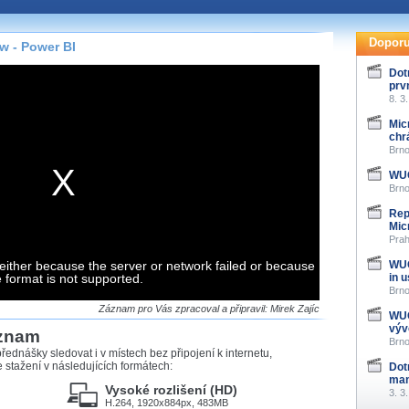
te pohodlně sledovat
našeho
HTML 5
nebo
Doporu
ow - Power BI
 základě toho, jaké
Dot
prv
hlížeč, který přehrávač
8. 3
ledovat v nejvyšší
Mic
chr
Brno
WUG
Brno
záznamů
Rep
Mic
at záznamy i v místech,
Prah
u, což současný přehrávač
either because the server or network failed or because
me stahování vybraných
WUG
e format is not supported.
in 
Brno
storicky uložené
Záznam pro Vás zpracoval a připravil: Mirek Zajíc
WUG
 pro stahování,
výv
áznam
e.
Brno
řednášky sledovat i v místech bez připojení k internetu,
stažení v následujících formátech:
Dot
man
Vysoké rozlišení (HD)
3. 3
H.264, 1920x884px, 483MB