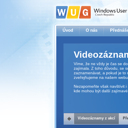
Úvod
O nás
Přednáše
Videozáznam
Víme, že ne vždy je čas se dos
zajímala. Z toho důvodu, se 
zaznamenávat, a pokud je to 
zveřejňujeme na našem webu
Nezapomeňte však navštívit i 
kde mohou být další zajímavé 
Videozáznamy z akcí
Př
Přehrávač v