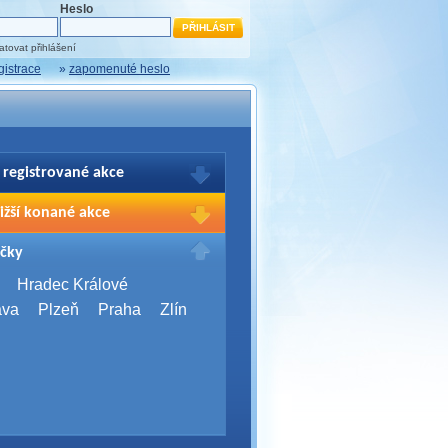
Heslo
tovat přihlášení
gistrace
»
zapomenuté heslo
 registrované akce
brazení Vašich registrací na akce
ižší konané akce
sím přihlašte.
2026,
Brno
čky
Days 2026
2026,
Brno
Hradec Králové
Server Bootcamp 2026
ava
Plzeň
Praha
Zlín