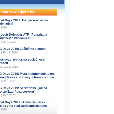
čená související videa
net Days 2019: Bezpečnost až na
ním místě
. 2020
rosoft Defender ATP - Pomáhat a
ánit nejen Windows 10
 | 26. 1. 2020
 Days 2019: Začínáme s Intune
 | 28. 12. 2019
ortovací platforma společnosti
rosoft
a | 29. 8. 2018
 Days 2019: Most common mistakes
using Tasks and in asynchronous code
 | 30. 1. 2020
 Days 2019: Serverless - jak na
oj aplikací "bez serveru"
 | 10. 1. 2020
net Days 2019: Azure DevOps -
age your real world applications
. 2020