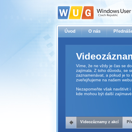
Úvod
O nás
Přednáše
Videozáznam
Víme, že ne vždy je čas se dos
zajímala. Z toho důvodu, se 
zaznamenávat, a pokud je to 
zveřejňujeme na našem webu
Nezapomeňte však navštívit i 
kde mohou být další zajímavé 
Videozáznamy z akcí
Př
Přehrávač v