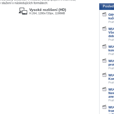
stažení v následujících formátech:
Posled
Vysoké rozlišení (HD)
H.264, 1280x720px, 1198MB
Git
kaž
Prah
WUG
Vše
dob
Prah
WUG
kon
Prah
WUG
pro
Prah
WUG
Kom
Prah
WUG
New
ane
Prah
WUG
fro