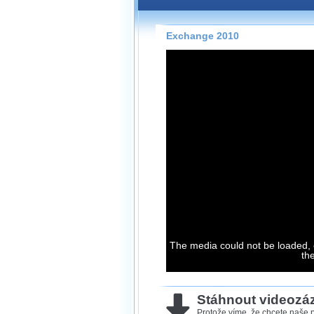
Záznamy na našem webu může
přímo na stránce s využitím 
Silverlight
přehrávače.
Exchange 2010
Stránka se sama rozhodne, na
technologie podporuje Váš pro
použít, abyste záznam mohli s
možné kvalitě.
Stahování 
Víme, že občas chcete sledov
kde není připojení k internet
neumožňuje, proto umožňuje
záznamů.
Velmi staré záznamy máme hi
The media could not be loaded, 
ve formátu, který není vhodný
th
proto je ke stažení nenabízím
Stáhnout videoz
Protože víme, že chcete naše p