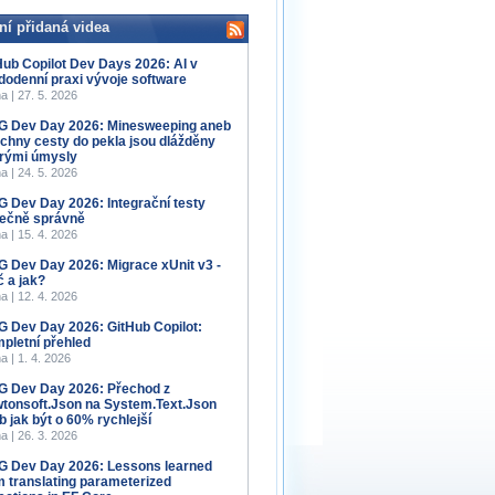
ní přidaná videa
Hub Copilot Dev Days 2026: AI v
dodenní praxi vývoje software
a | 27. 5. 2026
 Dev Day 2026: Minesweeping aneb
chny cesty do pekla jsou dlážděny
rými úmysly
a | 24. 5. 2026
 Dev Day 2026: Integrační testy
ečně správně
a | 15. 4. 2026
 Dev Day 2026: Migrace xUnit v3 -
č a jak?
a | 12. 4. 2026
 Dev Day 2026: GitHub Copilot:
pletní přehled
a | 1. 4. 2026
 Dev Day 2026: Přechod z
tonsoft.Json na System.Text.Json
b jak být o 60% rychlejší
a | 26. 3. 2026
 Dev Day 2026: Lessons learned
m translating parameterized