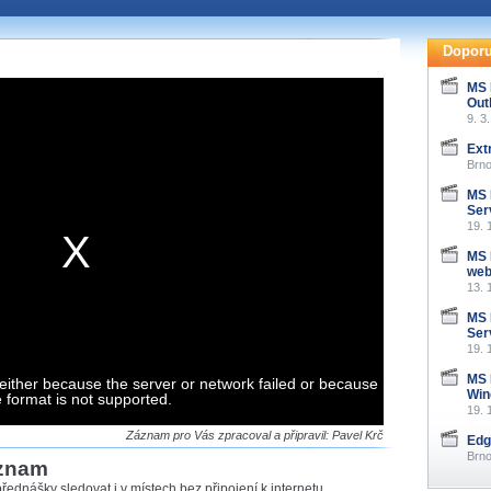
te pohodlně sledovat
našeho
HTML 5
nebo
Doporu
 základě toho, jaké
MS 
Out
hlížeč, který přehrávač
9. 3
ledovat v nejvyšší
Ext
Brno
MS 
Ser
19. 
záznamů
MS 
we
at záznamy i v místech,
13. 
u, což současný přehrávač
me stahování vybraných
MS 
Ser
19. 
storicky uložené
MS 
either because the server or network failed or because
 pro stahování,
Win
e format is not supported.
e.
19. 
Záznam pro Vás zpracoval a připravil: Pavel Krč
Edg
Brno
áznam
řednášky sledovat i v místech bez připojení k internetu,