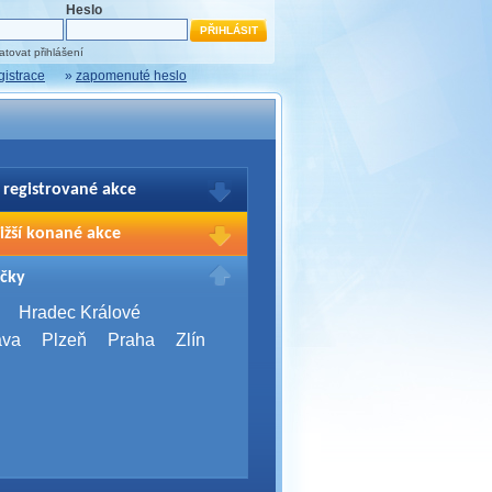
Heslo
tovat přihlášení
gistrace
»
zapomenuté heslo
 registrované akce
brazení Vašich registrací na akce
ižší konané akce
sím přihlašte.
2026,
Brno
čky
Days 2026
2026,
Brno
Hradec Králové
Server Bootcamp 2026
ava
Plzeň
Praha
Zlín