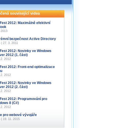
čená související videa
Fest 2012: Maximálně efektivní
look
. 2013
rémní bezpečnost Active Directory
 | 27. 3. 2011
Fest 2012: Novinky ve Windows
ver 2012 (1. část)
12. 2012
Fest 2012: Front-end optimalizace
bu
12. 2012
Fest 2012: Novinky ve Windows
ver 2012 (2. část)
12. 2012
Fest 2012: Programování pro
dows 8 (C#)
12. 2012
e pro webové vývojáře
 | 19. 11. 2015