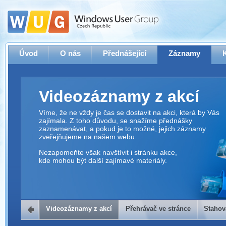
Úvod
O nás
Přednášející
Záznamy
Videozáznamy z akcí
Víme, že ne vždy je čas se dostavit na akci, která by Vás
zajímala. Z toho důvodu, se snažíme přednášky
zaznamenávat, a pokud je to možné, jejich záznamy
zveřejňujeme na našem webu.
Nezapomeňte však navštívit i stránku akce,
kde mohou být další zajímavé materiály.
Videozáznamy z akcí
Přehrávač ve stránce
Stahov
Přehrávač ve stránce