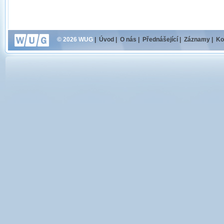
© 2026 WUG
|
Úvod
|
O nás
|
Přednášející
|
Záznamy
|
Ko