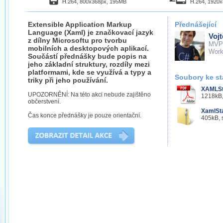
H.264, 800x368px, 195MB
H.264, 1920
Extensible Application Markup
Přednášející
Language (Xaml) je značkovací jazyk
Voj
z dílny Microsoftu pro tvorbu
MVP
mobilních a desktopových aplikací.
Work
Součástí přednášky bude popis na
jeho základní struktury, rozdíly mezi
platformami, kde se využívá a typy a
Soubory ke st
triky při jeho používání.
XAMLSt
UPOZORNĚNÍ: Na této akci nebude zajištěno
1218kB,
občerstvení.
XamlSt
Čas konce přednášky je pouze orientační.
405kB, 