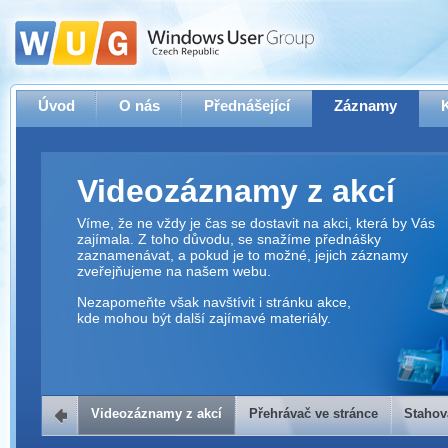
Úvod
O nás
Přednášející
Záznamy
Videozáznamy z akcí
Víme, že ne vždy je čas se dostavit na akci, která by Vás
zajímala. Z toho důvodu, se snažíme přednášky
zaznamenávat, a pokud je to možné, jejich záznamy
zveřejňujeme na našem webu.
Nezapomeňte však navštívit i stránku akce,
kde mohou být další zajímavé materiály.
Videozáznamy z akcí
Přehrávač ve stránce
Stahov
Přehrávač ve stránce