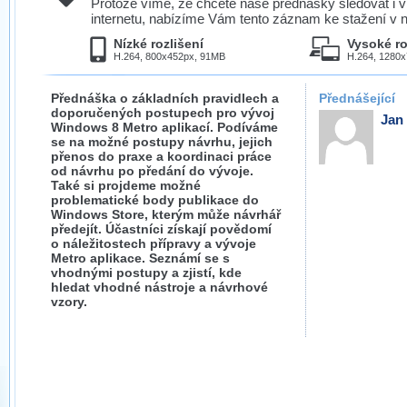
Protože víme, že chcete naše přednášky sledovat i v
internetu, nabízíme Vám tento záznam ke stažení v n
Nízké rozlišení
Vysoké ro
H.264, 800x452px, 91MB
H.264, 1280
Přednáška o základních pravidlech a
Přednášející
doporučených postupech pro vývoj
Jan
Windows 8 Metro aplikací. Podíváme
se na možné postupy návrhu, jejich
přenos do praxe a koordinaci práce
od návrhu po předání do vývoje.
Také si projdeme možné
problematické body publikace do
Windows Store, kterým může návrhář
předejít. Účastníci získají povědomí
o náležitostech přípravy a vývoje
Metro aplikace. Seznámí se s
vhodnými postupy a zjistí, kde
hledat vhodné nástroje a návrhové
vzory.