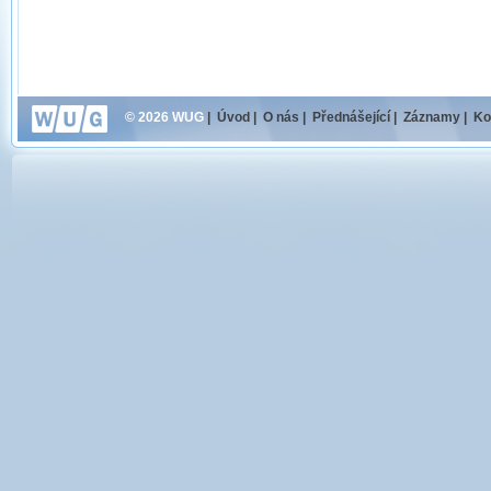
© 2026 WUG
|
Úvod
|
O nás
|
Přednášející
|
Záznamy
|
Ko