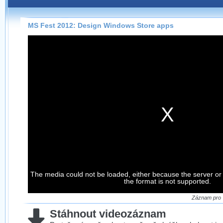
Záznamy na našem webu můžete pohodlně sledovat
přímo na stránce s využitím našeho
HTML 5
nebo
Silverlight
přehrávače.
MS Fest 2012: Design Windows Store apps
Stránka se sama rozhodne, na základě toho, jaké
technologie podporuje Váš prohlížeč, který přehrávač
použít, abyste záznam mohli sledovat v nejvyšší
možné kvalitě.
Stahování záznamů
Víme, že občas chcete sledovat záznamy i v místech,
kde není připojení k internetu, což současný přehrávač
neumožňuje, proto umožňujeme stahování vybraných
záznamů.
Velmi staré záznamy máme historicky uložené
The media could not be loaded, either because the server or
ve formátu, který není vhodný pro stahování,
the format is not supported.
proto je ke stažení nenabízíme.
Záznam pro 
Stáhnout videozáznam