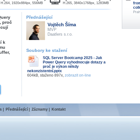
H.264, 1920x884px, 556MB
H.265, 3840x1768px, 1283MB
fro
col
Prah
Query
Přednášející
, proč
Vojtěch Šíma
cují
MVP
Daatlers s.r.o.
í k
omu
Soubory ke stažení
ffer,
SQL Server Bootcamp 2025 - Jak
Power Query vyhodnocuje dotazy a
proč je výkon někdy
nekonzistentní.pptx
604kB, staženo 897x,
zobrazit on-line
s
|
Přednášející
|
Záznamy
|
Kontakt