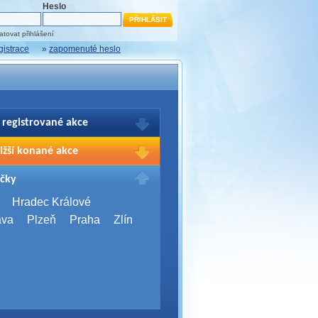
Heslo
tovat přihlášení
gistrace
»
zapomenuté heslo
 registrované akce
brazení Vašich registrací na akce
ižší konané akce
sím přihlašte.
2026,
Brno
čky
Days 2026
2026,
Brno
Hradec Králové
Server Bootcamp 2026
ava
Plzeň
Praha
Zlín