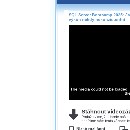
Záznamy na našem webu může
přímo na stránce s využitím 
Silverlight
přehrávače.
SQL Server Bootcamp 2025: Ja
výkon někdy nekonzistentní
Stránka se sama rozhodne, na
technologie podporuje Váš pro
použít, abyste záznam mohli s
možné kvalitě.
Stahování 
Víme, že občas chcete sledov
kde není připojení k internet
neumožňuje, proto umožňuje
The media could not be loaded, 
záznamů.
th
Velmi staré záznamy máme hi
ve formátu, který není vhodný
proto je ke stažení nenabízím
Stáhnout videoz
Protože víme, že chcete naše p
nabízíme Vám tento záznam ke 
Nízké rozlišení