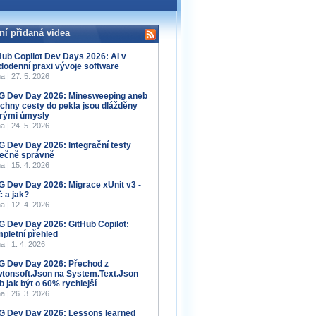
ní přidaná videa
Hub Copilot Dev Days 2026: AI v
dodenní praxi vývoje software
a | 27. 5. 2026
 Dev Day 2026: Minesweeping aneb
chny cesty do pekla jsou dlážděny
rými úmysly
a | 24. 5. 2026
 Dev Day 2026: Integrační testy
ečně správně
a | 15. 4. 2026
 Dev Day 2026: Migrace xUnit v3 -
č a jak?
a | 12. 4. 2026
 Dev Day 2026: GitHub Copilot:
pletní přehled
a | 1. 4. 2026
 Dev Day 2026: Přechod z
tonsoft.Json na System.Text.Json
b jak být o 60% rychlejší
a | 26. 3. 2026
 Dev Day 2026: Lessons learned