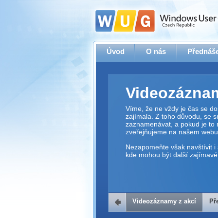
Úvod
O nás
Přednáše
Videozáznam
Víme, že ne vždy je čas se dos
zajímala. Z toho důvodu, se 
zaznamenávat, a pokud je to 
zveřejňujeme na našem webu
Nezapomeňte však navštívit i 
kde mohou být další zajímavé 
Videozáznamy z akcí
Př
Přehrávač v