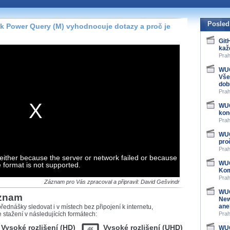
te pohodlně sledovat
našeho
HTML 5
nebo
Posled
k Power Query (M) vyhodnocuje dotazy a proč je
 základě toho, jaké
Git
kaž
hlížeč, který přehrávač
Prah
ledovat v nejvyšší
WUG
Vše
dob
Prah
WUG
záznamů
kon
Prah
at záznamy i v místech,
WUG
u, což současný přehrávač
pro
me stahování vybraných
Prah
either because the server or network failed or because
WUG
e format is not supported.
Kom
storicky uložené
Prah
 pro stahování,
Záznam pro Vás zpracoval a připravil: David Gešvindr
e.
WUG
áznam
New
ane
řednášky sledovat i v místech bez připojení k internetu,
stažení v následujících formátech:
Prah
Vysoké rozlišení (HD)
Vysoké rozlišení (UHD)
WUG