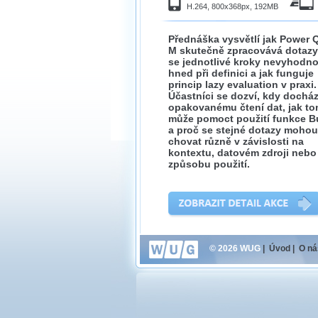
H.264, 800x368px, 192MB
Přednáška vysvětlí jak Power 
M skutečně zpracovává dotazy
se jednotlivé kroky nevyhodno
hned při definici a jak funguje
princip lazy evaluation v praxi.
Účastníci se dozví, kdy docház
opakovanému čtení dat, jak t
může pomoct použití funkce Bu
a proč se stejné dotazy mohou
chovat různě v závislosti na
kontextu, datovém zdroji nebo
způsobu použití.
© 2026 WUG
|
Úvod
|
O ná