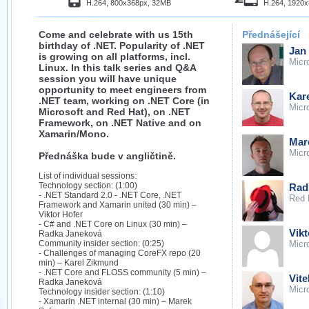
H.264, 800x368px, 32MB
H.264, 1920
Come and celebrate with us 15th
Přednášející
birthday of .NET. Popularity of .NET
Jan 
is growing on all platforms, incl.
Micr
Linux. In this talk series and Q&A
session you will have unique
opportunity to meet engineers from
Kar
.NET team, working on .NET Core (in
Micr
Microsoft and Red Hat), on .NET
Framework, on .NET Native and on
Xamarin/Mono.
Mar
Micr
Přednáška bude v angličtině.
List of individual sessions:
Technology section: (1:00)
Rad
- .NET Standard 2.0 - .NET Core, .NET
Red 
Framework and Xamarin united (30 min) –
Viktor Hofer
- C# and .NET Core on Linux (30 min) –
Vikt
Radka Janeková
Community insider section: (0:25)
Micr
- Challenges of managing CoreFX repo (20
min) – Karel Zikmund
- .NET Core and FLOSS community (5 min) –
Vit
Radka Janeková
Micr
Technology insider section: (1:10)
- Xamarin .NET internal (30 min) – Marek