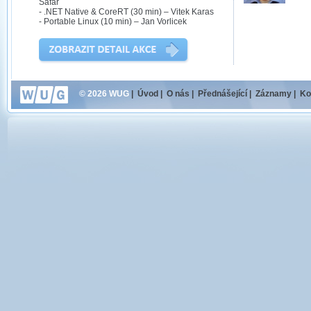
Safar
- .NET Native & CoreRT (30 min) – Vitek Karas
- Portable Linux (10 min) – Jan Vorlicek
© 2026 WUG
|
Úvod
|
O nás
|
Přednášející
|
Záznamy
|
Ko