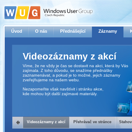
Úvod
O nás
Přednášející
Záznamy
Videozáznamy z akcí
Víme, že ne vždy je čas se dostavit na akci, která by Vás
zajímala. Z toho důvodu, se snažíme přednášky
zaznamenávat, a pokud je to možné, jejich záznamy
zveřejňujeme na našem webu.
Nezapomeňte však navštívit i stránku akce,
kde mohou být další zajímavé materiály.
Videozáznamy z akcí
Přehrávač ve stránce
Stahov
Přehrávač ve stránce