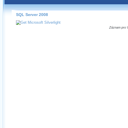
Záznamy na našem webu můžete pohodlně sledovat
přímo na stránce s využitím našeho
HTML 5
nebo
Silverlight
přehrávače.
SQL Server 2008
Stránka se sama rozhodne, na základě toho, jaké
technologie podporuje Váš prohlížeč, který přehrávač
Záznam pro Vá
použít, abyste záznam mohli sledovat v nejvyšší
možné kvalitě.
Stahování záznamů
Víme, že občas chcete sledovat záznamy i v místech,
kde není připojení k internetu, což současný přehrávač
neumožňuje, proto umožňujeme stahování vybraných
záznamů.
Velmi staré záznamy máme historicky uložené
ve formátu, který není vhodný pro stahování,
proto je ke stažení nenabízíme.