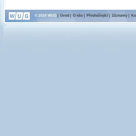
© 2026 WUG
|
Úvod
|
O nás
|
Přednášející
|
Záznamy
|
Ko