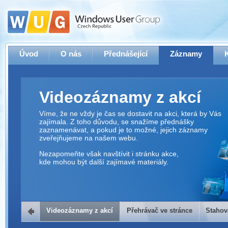
Úvod
O nás
Přednášející
Záznamy
Videozáznamy z akcí
Víme, že ne vždy je čas se dostavit na akci, která by Vás
zajímala. Z toho důvodu, se snažíme přednášky
zaznamenávat, a pokud je to možné, jejich záznamy
zveřejňujeme na našem webu.
Nezapomeňte však navštívit i stránku akce,
kde mohou být další zajímavé materiály.
Videozáznamy z akcí
Přehrávač ve stránce
Stahov
Přehrávač ve stránce