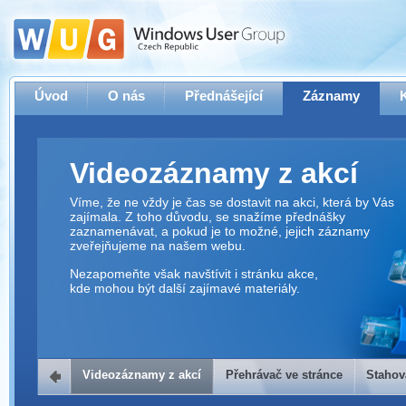
Úvod
O nás
Přednášející
Záznamy
Videozáznamy z akcí
Víme, že ne vždy je čas se dostavit na akci, která by Vás
zajímala. Z toho důvodu, se snažíme přednášky
zaznamenávat, a pokud je to možné, jejich záznamy
zveřejňujeme na našem webu.
Nezapomeňte však navštívit i stránku akce,
kde mohou být další zajímavé materiály.
Videozáznamy z akcí
Přehrávač ve stránce
Stahov
Přehrávač ve stránce