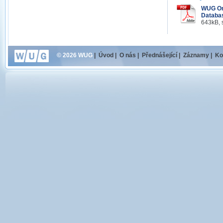
WUG Onl
Databas
643kB, 
© 2026 WUG
|
Úvod
|
O nás
|
Přednášející
|
Záznamy
|
Ko