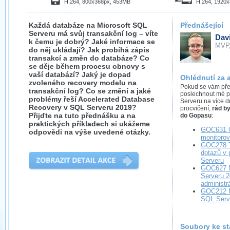
H.264, 800x368px, 453MB
H.264, 1920
Každá databáze na Microsoft SQL
Přednášející
Serveru má svůj transakční log – víte
Dav
k čemu je dobrý? Jaké informace se
MVP
do něj ukládají? Jak probíhá zápis
transakcí a změn do databáze? Co
se děje během procesu obnovy s
vaší databází? Jaký je dopad
Ohlédnutí za 
zvoleného recovery modelu na
Pokud se vám předn
transakční log? Co se změní a jaké
poslechnout mé p
problémy řeší Accelerated Database
Serveru na více dn
Recovery v SQL Serveru 2019?
procvičení,
rád b
Přijďte na tuto přednášku a na
do Gopasu
:
praktických příkladech si ukážeme
GOC631 O
odpovědi na výše uvedené otázky.
monitoro
GOC278 T
dotazů v 
Serveru
GOC627 N
Serveru 2
administr
GOC212 M
SQL Serve
Soubory ke st