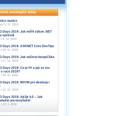
čená související videa
 skrz naskrz
a | 5. 12. 2019
 Days 2019: Jak měřit výkon .NET
u správně
 | 5. 12. 2019
 Days 2019: ASP.NET Core DevTips
 | 24. 11. 2019
 Days 2019: Jak naštvat bezpečáka
 | 17. 12. 2019
 Days 2019: Co je F# a jak se mu
í v roce 2019?
 | 28. 11. 2019
 Days 2019: MVVM pro desktop i
b
 | 12. 12. 2019
 Days 2019: Ajťák 4.0 – Jak
ohořet ani nevyhořet
 | 19. 9. 2019