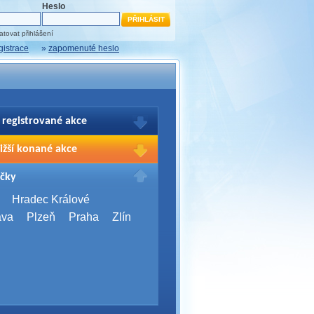
Heslo
tovat přihlášení
gistrace
»
zapomenuté heslo
 registrované akce
brazení Vašich registrací na akce
ižší konané akce
sím přihlašte.
2026,
Brno
čky
Days 2026
2026,
Brno
Hradec Králové
Server Bootcamp 2026
ava
Plzeň
Praha
Zlín