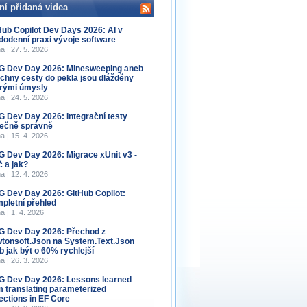
ní přidaná videa
Hub Copilot Dev Days 2026: AI v
dodenní praxi vývoje software
a | 27. 5. 2026
 Dev Day 2026: Minesweeping aneb
chny cesty do pekla jsou dlážděny
rými úmysly
a | 24. 5. 2026
 Dev Day 2026: Integrační testy
ečně správně
a | 15. 4. 2026
 Dev Day 2026: Migrace xUnit v3 -
č a jak?
a | 12. 4. 2026
 Dev Day 2026: GitHub Copilot:
pletní přehled
a | 1. 4. 2026
 Dev Day 2026: Přechod z
tonsoft.Json na System.Text.Json
b jak být o 60% rychlejší
a | 26. 3. 2026
 Dev Day 2026: Lessons learned
m translating parameterized
lections in EF Core