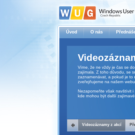
Úvod
O nás
Přednáše
Videozáznam
Víme, že ne vždy je čas se dos
zajímala. Z toho důvodu, se 
zaznamenávat, a pokud je to 
zveřejňujeme na našem webu
Nezapomeňte však navštívit i 
kde mohou být další zajímavé 
Videozáznamy z akcí
Př
Přehrávač v