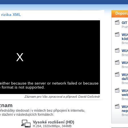
te pohodlně sledovat
našeho
HTML 5
nebo
Doporu
rizika XML
 základě toho, jaké
GIT
hlížeč, který přehrávač
Prah
ledovat v nejvyšší
WUG
kód
Brno
WUG
Brno
záznamů
WUG
Brno
at záznamy i v místech,
WUG
u, což současný přehrávač
dař
either because the server or network failed or because
me stahování vybraných
Brno
e format is not supported.
WUG
we
storicky uložené
Záznam pro Vás zpracoval a připravil: David Gešvindr
Brno
 pro stahování,
áznam
e.
WUG
řednášky sledovat i v místech bez připojení k internetu,
nep
stažení v následujících formátech:
Brno
Vysoké rozlišení (HD)
H.264, 1920x886px, 344MB