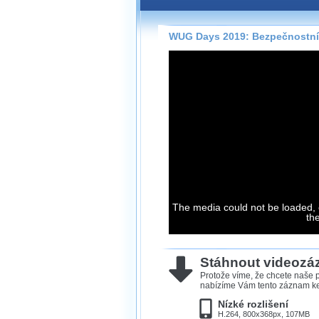
Záznamy na našem webu může
přímo na stránce s využitím 
Silverlight
přehrávače.
WUG Days 2019: Bezpečnostní 
Stránka se sama rozhodne, na
technologie podporuje Váš pro
použít, abyste záznam mohli s
možné kvalitě.
Stahování 
Víme, že občas chcete sledov
kde není připojení k internet
The media could not be loaded, 
neumožňuje, proto umožňuje
th
záznamů.
Velmi staré záznamy máme hi
ve formátu, který není vhodný
Stáhnout videoz
proto je ke stažení nenabízím
Protože víme, že chcete naše p
nabízíme Vám tento záznam ke 
Nízké rozlišení
H.264, 800x368px, 107MB