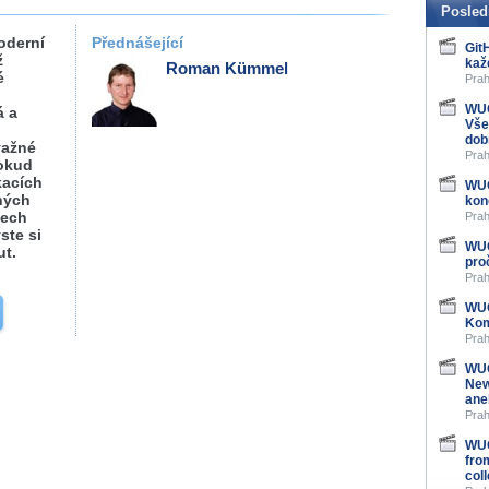
Posled
oderní
Přednášející
Git
ž
kaž
Roman Kümmel
é
Prah
WUG
á a
Vše
dob
važné
Prah
okud
kacích
WUG
ných
kon
mech
Prah
ste si
WUG
ut.
pro
Prah
WUG
Kom
Prah
WUG
New
ane
Prah
WUG
fro
col