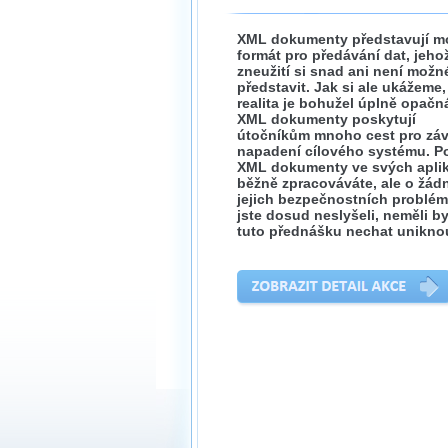
XML dokumenty představují m
formát pro předávání dat, jeho
zneužití si snad ani není možn
představit. Jak si ale ukážeme,
realita je bohužel úplně opačn
XML dokumenty poskytují
útočníkům mnoho cest pro zá
napadení cílového systému. P
XML dokumenty ve svých apli
běžně zpracováváte, ale o žád
jejich bezpečnostních problé
jste dosud neslyšeli, neměli by
tuto přednášku nechat unikno