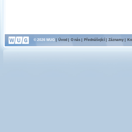
© 2026 WUG
|
Úvod
|
O nás
|
Přednášející
|
Záznamy
|
Ko