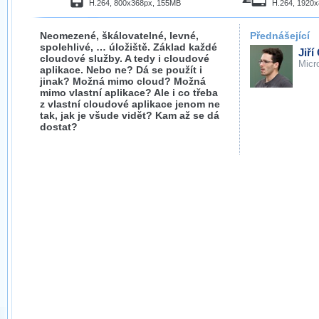
H.264, 800x368px, 155MB
H.264, 1920
Neomezené, škálovatelné, levné,
Přednášející
spolehlivé, … úložiště. Základ každé
Jiří
cloudové služby. A tedy i cloudové
Micr
aplikace. Nebo ne? Dá se použít i
jinak? Možná mimo cloud? Možná
mimo vlastní aplikace? Ale i co třeba
z vlastní cloudové aplikace jenom ne
tak, jak je všude vidět? Kam až se dá
dostat?