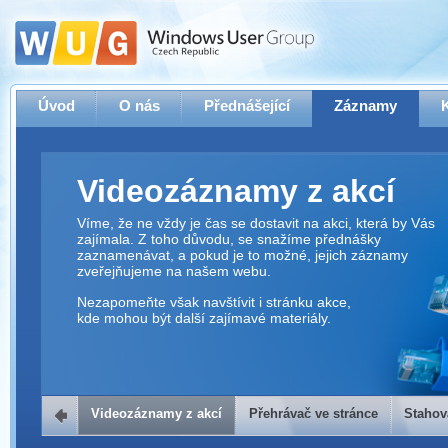
Úvod
O nás
Přednášející
Záznamy
Videozáznamy z akcí
Víme, že ne vždy je čas se dostavit na akci, která by Vás
zajímala. Z toho důvodu, se snažíme přednášky
zaznamenávat, a pokud je to možné, jejich záznamy
zveřejňujeme na našem webu.
Nezapomeňte však navštívit i stránku akce,
kde mohou být další zajímavé materiály.
Videozáznamy z akcí
Přehrávač ve stránce
Stahov
Přehrávač ve stránce