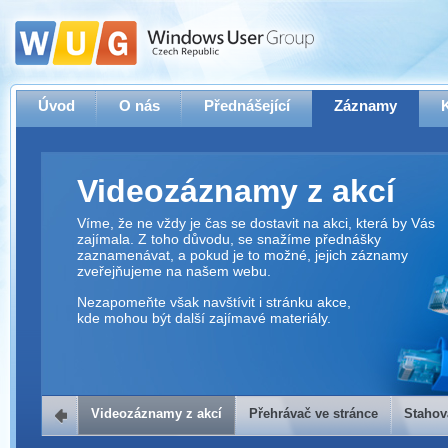
Úvod
O nás
Přednášející
Záznamy
Videozáznamy z akcí
Víme, že ne vždy je čas se dostavit na akci, která by Vás
zajímala. Z toho důvodu, se snažíme přednášky
zaznamenávat, a pokud je to možné, jejich záznamy
zveřejňujeme na našem webu.
Nezapomeňte však navštívit i stránku akce,
kde mohou být další zajímavé materiály.
Videozáznamy z akcí
Přehrávač ve stránce
Stahov
Přehrávač ve stránce