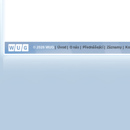
© 2026 WUG
|
Úvod
|
O nás
|
Přednášející
|
Záznamy
|
Ko