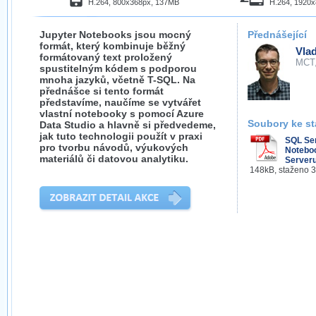
H.264, 800x368px, 137MB
H.264, 1920
Jupyter Notebooks jsou mocný
Přednášející
formát, který kombinuje běžný
Vla
formátovaný text proložený
MCT
spustitelným kódem s podporou
mnoha jazyků, včetně T-SQL. Na
přednášce si tento formát
představíme, naučíme se vytvářet
vlastní notebooky s pomocí Azure
Soubory ke st
Data Studio a hlavně si předvedeme,
jak tuto technologii použít v praxi
SQL Se
pro tvorbu návodů, výukových
Noteboo
materiálů či datovou analytiku.
Serveru
148kB, staženo 