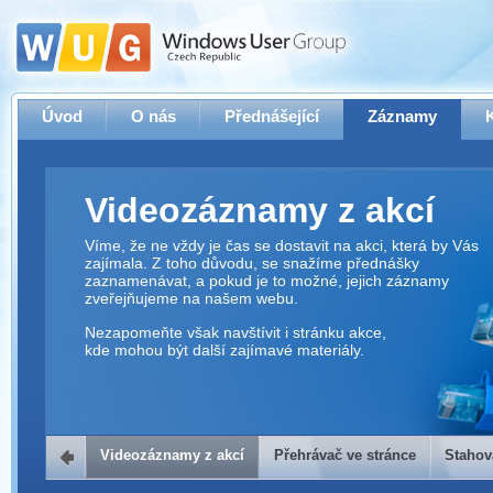
Úvod
O nás
Přednášející
Záznamy
Videozáznamy z akcí
Víme, že ne vždy je čas se dostavit na akci, která by Vás
zajímala. Z toho důvodu, se snažíme přednášky
zaznamenávat, a pokud je to možné, jejich záznamy
zveřejňujeme na našem webu.
Nezapomeňte však navštívit i stránku akce,
kde mohou být další zajímavé materiály.
Videozáznamy z akcí
Přehrávač ve stránce
Stahov
Přehrávač ve stránce