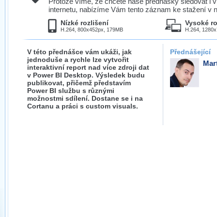
Protože víme, že chcete naše přednášky sledovat i v
internetu, nabízíme Vám tento záznam ke stažení v n
Nízké rozlišení
Vysoké ro
H.264, 800x452px, 179MB
H.264, 1280
V této přednášce vám ukáži, jak
Přednášející
jednoduše a rychle lze vytvořit
Mar
interaktivní report nad více zdroji dat
v Power BI Desktop. Výsledek budu
publikovat, přičemž představím
Power BI službu s různými
možnostmi sdílení. Dostane se i na
Cortanu a práci s custom visuals.