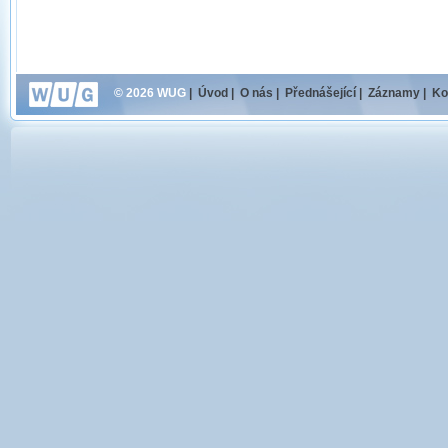
© 2026 WUG
|
Úvod
|
O nás
|
Přednášející
|
Záznamy
|
Ko