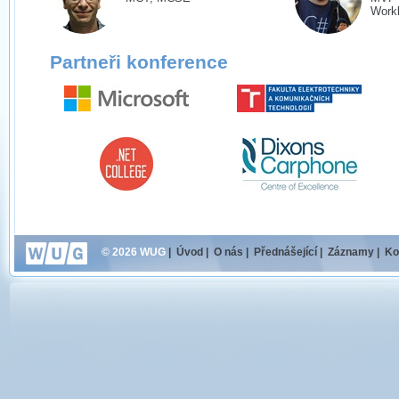
Workl
Partneři konference
© 2026 WUG
|
Úvod
|
O nás
|
Přednášející
|
Záznamy
|
Ko