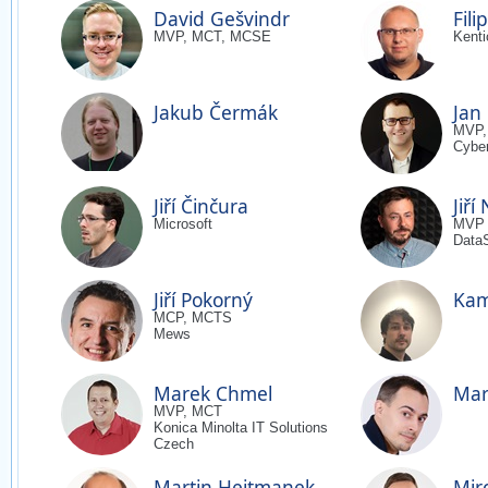
David Gešvindr
Fili
MVP, MCT, MCSE
Kenti
Jakub Čermák
Jan
MVP,
Cyber
Jiří Činčura
Jiří
Microsoft
MVP
Data
Jiří Pokorný
Kam
MCP, MCTS
Mews
Marek Chmel
Mar
MVP, MCT
Konica Minolta IT Solutions
Czech
Martin Hejtmanek
Mir