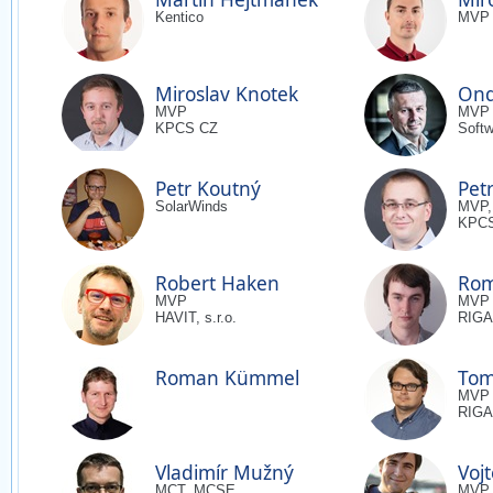
Kentico
MVP
Miroslav Knotek
Ond
MVP
MVP
KPCS CZ
Soft
Petr Koutný
Petr
SolarWinds
MVP,
KPC
Robert Haken
Rom
MVP
MVP
HAVIT, s.r.o.
RIGAN
Roman Kümmel
Tom
MVP
RIGAN
Vladimír Mužný
Voj
MCT, MCSE
MVP