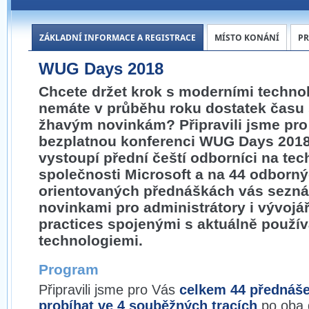
ZÁKLADNÍ INFORMACE A REGISTRACE
MÍSTO KONÁNÍ
P
WUG Days 2018
Chcete držet krok s moderními technol
nemáte v průběhu roku dostatek času
žhavým novinkám? Připravili jsme pr
bezplatnou konferenci WUG Days 2018,
vystoupí přední čeští odborníci na tec
společnosti Microsoft a na 44 odborný
orientovaných přednáškách vás seznám
novinkami pro administrátory i vývojář
practices spojenými s aktuálně použí
technologiemi.
Program
Připravili jsme pro Vás
celkem 44 přednáše
probíhat ve 4 souběžných tracích
po oba 