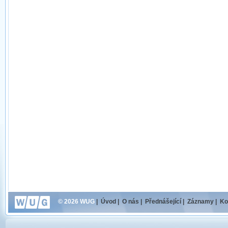
© 2026 WUG
|
Úvod
|
O nás
|
Přednášející
|
Záznamy
|
Ko