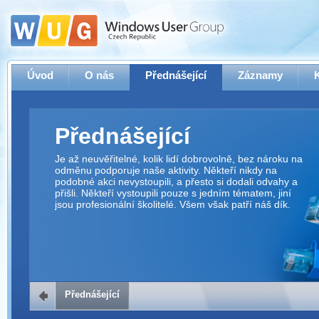
Úvod
O nás
Přednášející
Záznamy
Přednášející
Je až neuvěřitelné, kolik lidí dobrovolně, bez nároku na
odměnu podporuje naše aktivity. Někteří nikdy na
podobné akci nevystoupili, a přesto si dodali odvahy a
přišli. Někteří vystoupili pouze s jedním tématem, jiní
jsou profesionální školitelé. Všem však patří náš dík.
Přednášející