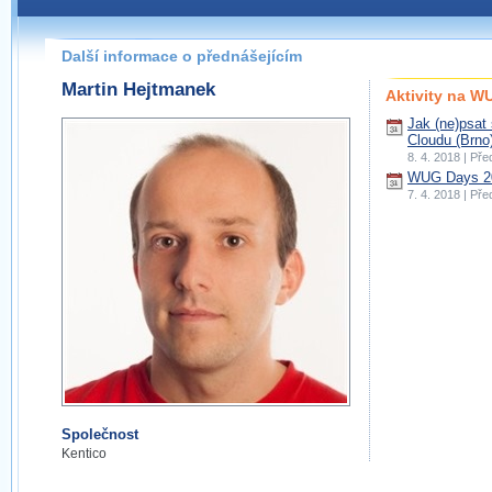
Další informace o přednášejícím
Martin Hejtmanek
Aktivity na 
Jak (ne)psat
Cloudu (Brno
8. 4. 2018 | Př
WUG Days 20
7. 4. 2018 | Př
Společnost
Kentico