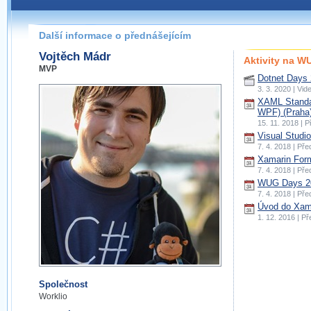
Další informace o přednášejícím
Vojtěch Mádr
Aktivity na 
MVP
Dotnet Days 
3. 3. 2020 | Vi
XAML Standa
WPF) (Praha
15. 11. 2018 | 
Visual Studi
7. 4. 2018 | Př
Xamarin Form
7. 4. 2018 | Př
WUG Days 20
7. 4. 2018 | Př
Úvod do Xama
1. 12. 2016 | P
Společnost
Worklio