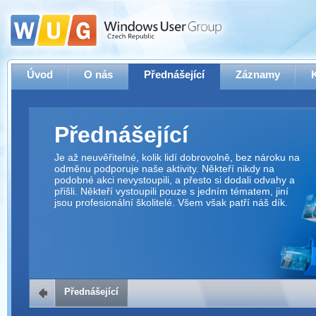
Úvod
O nás
Přednášející
Záznamy
Přednášející
Je až neuvěřitelné, kolik lidí dobrovolně, bez nároku na
odměnu podporuje naše aktivity. Někteří nikdy na
podobné akci nevystoupili, a přesto si dodali odvahy a
přišli. Někteří vystoupili pouze s jedním tématem, jiní
jsou profesionální školitelé. Všem však patří náš dík.
Přednášející