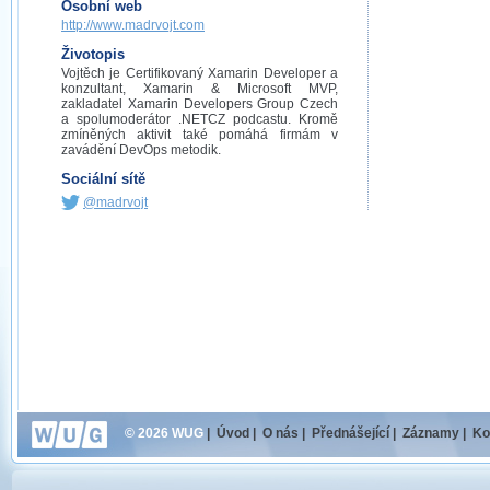
Osobní web
http://www.madrvojt.com
Životopis
Vojtěch je Certifikovaný Xamarin Developer a
konzultant, Xamarin & Microsoft MVP,
zakladatel Xamarin Developers Group Czech
a spolumoderátor .NETCZ podcastu. Kromě
zmíněných aktivit také pomáhá firmám v
zavádění DevOps metodik.
Sociální sítě
@madrvojt
© 2026 WUG
|
Úvod
|
O nás
|
Přednášející
|
Záznamy
|
Ko