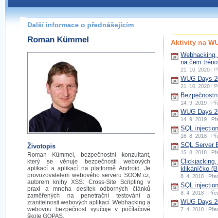
Další informace o přednášejícím
Roman Kümmel
Aktivity na 
Webhacking,
na čem trénov
21. 10. 2020 | 
WUG Days 20
21. 10. 2020 | 
Bezpečnostní
14. 9. 2019 | P
WUG Days 20
14. 9. 2019 | P
SQL injection
16. 8. 2018 | P
SQL Server 
Životopis
15. 8. 2018 | P
Roman Kümmel, bezpečnostní konzultant,
Clickjacking,
který se věnuje bezpečnosti webových
aplikací a aplikací na platformě Android. Je
klikáníčko (B
provozovatelem webového serveru SOOM.cz,
8. 4. 2018 | Př
autorem knihy XSS: Cross-Site Scripting v
SQL injection
praxi a mnoha desítek odborných článků
8. 4. 2018 | Př
zaměřených na penetrační testování a
WUG Days 20
zranitelnosti webových aplikací. Webhacking a
webovou bezpečnost vyučuje v počítačové
7. 4. 2018 | Př
škole GOPAS.