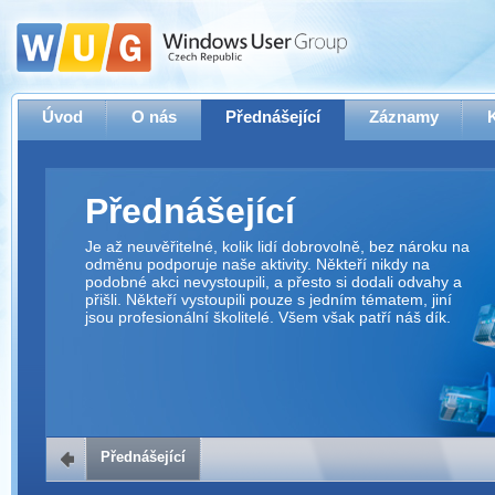
Úvod
O nás
Přednášející
Záznamy
Přednášející
Je až neuvěřitelné, kolik lidí dobrovolně, bez nároku na
odměnu podporuje naše aktivity. Někteří nikdy na
podobné akci nevystoupili, a přesto si dodali odvahy a
přišli. Někteří vystoupili pouze s jedním tématem, jiní
jsou profesionální školitelé. Všem však patří náš dík.
Přednášející