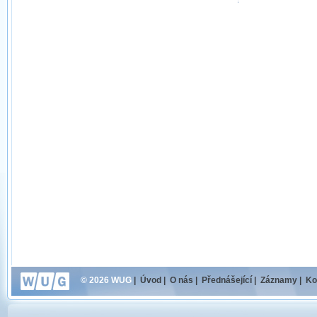
© 2026 WUG
|
Úvod
|
O nás
|
Přednášející
|
Záznamy
|
Ko