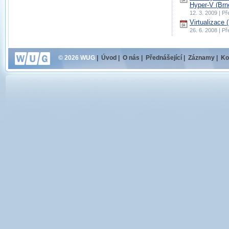
Hyper-V (Brn
12. 3. 2009 | P
Virtualizace 
26. 6. 2008 | P
© 2026 WUG
|
Úvod
|
O nás
|
Přednášející
|
Záznamy
|
Ko