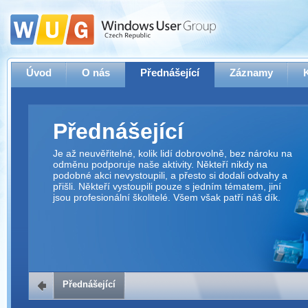
Úvod
O nás
Přednášející
Záznamy
Přednášející
Je až neuvěřitelné, kolik lidí dobrovolně, bez nároku na
odměnu podporuje naše aktivity. Někteří nikdy na
podobné akci nevystoupili, a přesto si dodali odvahy a
přišli. Někteří vystoupili pouze s jedním tématem, jiní
jsou profesionální školitelé. Všem však patří náš dík.
Přednášející