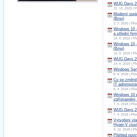
WUG Days 20
21. 10. 2020 | 
Moderní spr
(Brno)
3. 3. 2020 | Př
Windows 10 -
a střední fir
14. 9. 2019 | P
Windows 10 -
(Brno)
14. 9. 2019 | P
WUG Days 20
14. 9. 2019 | P
Windows Serv
8. 4. 2018 | Př
Co se změnil
IT administrá
8. 4. 2018 | Př
Windows 10 p
zpřístupnění 
7. 4. 2018 | Př
WUG Days 20
7. 4. 2018 | Př
Vytvoření vla
Hyper-V clust
9. 10. 2016 | P
Přehled novi