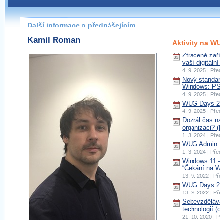
Další informace o přednášejícím
Kamil Roman
Aktivity na 
Ztracené zaří
vaší digitální
4. 9. 2025 | Př
Nový standar
Windows: PS
4. 9. 2025 | Př
WUG Days 20
4. 9. 2025 | Př
Dozrál čas n
organizaci? (
1. 3. 2024 | Př
WUG Admin D
1. 3. 2024 | Př
Windows 11 –
“Čekání na W
13. 9. 2022 | P
WUG Days 20
13. 9. 2022 | P
Sebevzdělává
technologií (o
21. 10. 2020 | 