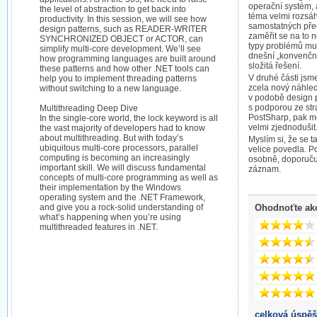
operační systém, 
the level of abstraction to get back into
téma velmi rozsáhl
productivity. In this session, we will see how
samostatných pře
design patterns, such as READER-WRITER
zaměřit se na to n
SYNCHRONIZED OBJECT or ACTOR, can
typy problémů musí
simplify multi-core development. We’ll see
dnešní „konvenčn
how programming languages are built around
složitá řešení.
these patterns and how other .NET tools can
V druhé části jsm
help you to implement threading patterns
zcela nový náhled
without switching to a new language.
v podobě design p
s podporou ze str
Multithreading Deep Dive
PostSharp, pak m
In the single-core world, the lock keyword is all
velmi zjednodušit
the vast majority of developers had to know
about multithreading. But with today’s
Myslím si, že se 
ubiquitous multi-core processors, parallel
velice povedla. P
computing is becoming an increasingly
osobně, doporučuj
important skill. We will discuss fundamental
záznam.
concepts of multi-core programming as well as
their implementation by the Windows
operating system and the .NET Framework,
and give you a rock-solid understanding of
Ohodnoťte ak
what’s happening when you’re using
multithreaded features in .NET.
celková úspěš