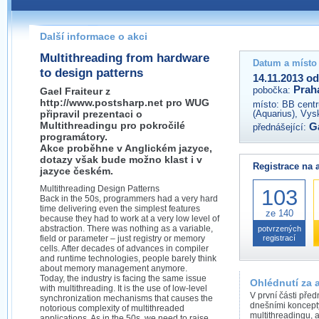
Pokud máte jakýkoliv dotaz na organizátory této akce,
prosím neváhejte nás kontaktovat na e-mailu:
Další informace o akci
praha@wug.cz
Multithreading from hardware
Datum a místo
to design patterns
14.11.2013 od
Prah
pobočka:
Gael Fraiteur z
http://www.postsharp.net pro WUG
místo:
BB centr
připravil prezentaci o
(Aquarius), Vys
Multithreadingu pro pokročilé
Ga
přednášející:
programátory.
Akce proběhne v Anglickém jazyce,
dotazy však bude možno klast i v
Registrace na 
jazyce českém.
Multithreading Design Patterns
103
Back in the 50s, programmers had a very hard
time delivering even the simplest features
ze 140
because they had to work at a very low level of
abstraction. There was nothing as a variable,
potvrzených
field or parameter – just registry or memory
registrací
cells. After decades of advances in compiler
and runtime technologies, people barely think
about memory management anymore.
Today, the industry is facing the same issue
Ohlédnutí za 
with multithreading. It is the use of low-level
V první části pře
synchronization mechanisms that causes the
dnešními koncepty
notorious complexity of multithreaded
multithreadingu, 
applications. As in the 50s, we need to raise