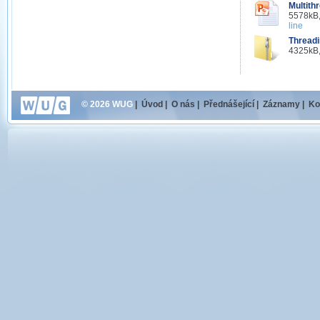
Multith
5578kB,
line
Threadi
4325kB,
© 2026 WUG
|
Úvod
|
O nás
|
Přednášející
|
Záznamy
|
Ko