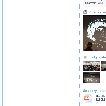
hlasovalo 23 lidí
Videozázn
Fotky z ak
Soubory ke st
Multith
3280kB,
line