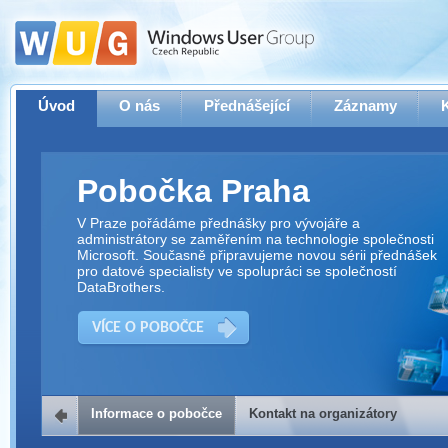
Úvod
O nás
Přednášející
Záznamy
Pobočka Praha
V Praze pořádáme přednášky pro vývojáře a
administrátory se zaměřením na technologie společnosti
Microsoft. Současně připravujeme novou sérii přednášek
pro datové specialisty ve spolupráci se společností
DataBrothers.
VÍCE O POBOČCE
Informace o pobočce
Kontakt na organizátory
Kontakt na organizátory