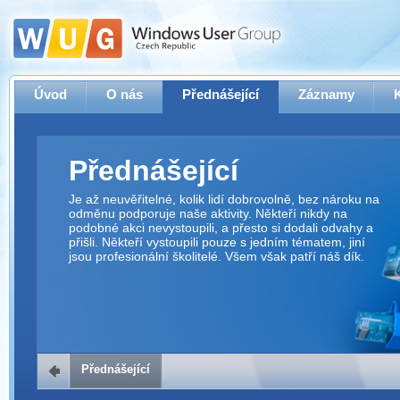
Úvod
O nás
Přednášející
Záznamy
Přednášející
Je až neuvěřitelné, kolik lidí dobrovolně, bez nároku na
odměnu podporuje naše aktivity. Někteří nikdy na
podobné akci nevystoupili, a přesto si dodali odvahy a
přišli. Někteří vystoupili pouze s jedním tématem, jiní
jsou profesionální školitelé. Všem však patří náš dík.
Přednášející