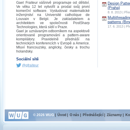
Gael Fraiteur vášnivě programuje od dětství.
Design Patte
Ve věku 12 let vytvořil a prodal svůj první
(Praha)
komerční software. Vystudoval matematické
8. 8. 2013 | Př
inženýrství na Université catholique de
Multithreadin
Louvain v Belgii. Je zakladatelem a
patterns (Brn
architektem ve společnosti PostSharp
17. 6. 2013 | P
Technologies, která sídlí v Praze.
Gael je uznávaným odborníkem na aspektově
orientované programování a pattern-aware
kompilátory. Pravidelně přednáší na
technických konferencích v Evropě a Americe.
Mluví francouzsky, anglicky, česky a trochu
holandsky.
Sociální sítě
@gfraiteur
© 2026 WUG
|
Úvod
|
O nás
|
Přednášející
|
Záznamy
|
Ko