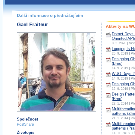
Další informace o přednášejícím
Gael Fraiteur
Aktivity na 
Dotnet Days 
Oriented API
9. 3. 2020 | Vi
Logging Is H
25. 9. 2019 | P
Designing Ob
(Brno)
14. 9. 2019 | P
WUG Days 20
14. 9. 2019 | P
Designing Obj
12. 9. 2019 | P
Design Patte
(Brno)
22. 1. 2014 | P
Multithreadin
patterns (Zlín
21. 1. 2014 | P
Společnost
Multithreadin
PostSharp
patterns (Pra
Životopis
14. 11. 2013 | 