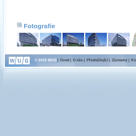
Fotografie
© 2026 WUG
|
Úvod
|
O nás
|
Přednášející
|
Záznamy
|
Ko