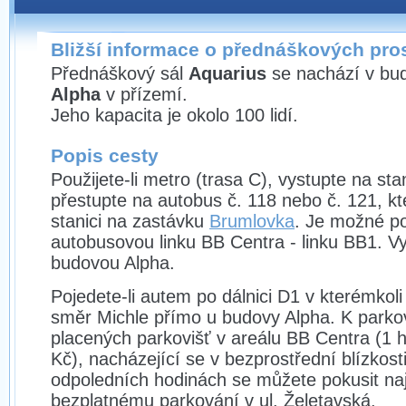
Bližší informace o přednáškových pro
Přednáškový sál
Aquarius
se nachází v bu
Alpha
v přízemí.
Jeho kapacita je okolo 100 lidí.
Popis cesty
Použijete-li metro (trasa C), vystupte na sta
přestupte na autobus č. 118 nebo č. 121, k
stanici na zastávku
Brumlovka
. Je možné po
autobusovou linku BB Centra - linku BB1. V
budovou Alpha.
Pojedete-li autem po dálnici D1 v kterémkol
směr Michle přímo u budovy Alpha. K parko
placených parkovišť v areálu BB Centra (1 
Kč), nacházející se v bezprostřední blízkost
odpoledních hodinách se můžete pokusit naj
bezplatnému parkování v ul. Želetavská.