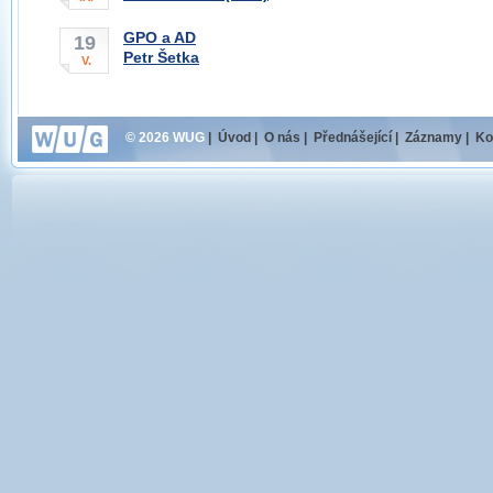
GPO a AD
19
Petr Šetka
V.
© 2026 WUG
|
Úvod
|
O nás
|
Přednášející
|
Záznamy
|
Ko