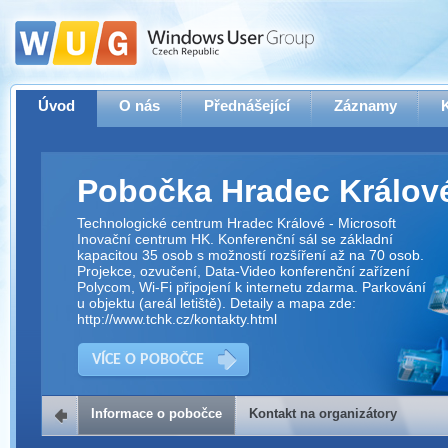
Úvod
O nás
Přednášející
Záznamy
Pobočka Hradec Králov
Technologické centrum Hradec Králové - Microsoft
Inovační centrum HK. Konferenční sál se základní
kapacitou 35 osob s možností rozšíření až na 70 osob.
Projekce, ozvučení, Data-Video konferenční zařízení
Polycom, Wi-Fi připojení k internetu zdarma. Parkování
u objektu (areál letiště). Detaily a mapa zde:
http://www.tchk.cz/kontakty.html
VÍCE O POBOČCE
Informace o pobočce
Kontakt na organizátory
Kontakt na organizátory