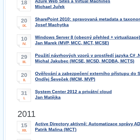
Azure Web Sites a Virtual Machines
18
Michael Juřek
X.
SharePoint 2010: spravovaná metadata a taxono
20
Josef Machytka
IX.
Windows Server 8 (obecný přehled + virtualizace
10
Jan Marek (MVP, MCC, MCT, MCSE)
IV.
Použití návrhových vzorů v prostředí jazyka C# .
29
Michal Jakubec (MCSE, MCSD, MCDBA, MCTS)
III.
Ověřování a zabezpečení externího přístupu do 
20
Ondřej Ševeček (MCM, MVP)
II.
System Center 2012 a privátní cloud
31
Jan Matějka
I.
2011
Active Directory aktivně: Automatizace správy A
15
Patrik Malina (MCT)
XII.