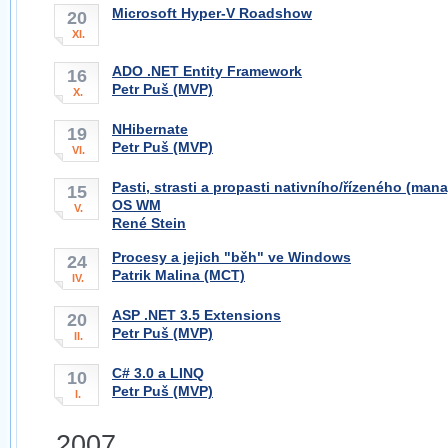
Microsoft Hyper-V Roadshow
20
XI.
ADO .NET Entity Framework
16
Petr Puš (MVP)
X.
NHibernate
19
Petr Puš (MVP)
VI.
Pasti, strasti a propasti nativního/řízeného (man
15
OS WM
V.
René Stein
Procesy a jejich "běh" ve Windows
24
Patrik Malina (MCT)
IV.
ASP .NET 3.5 Extensions
20
Petr Puš (MVP)
II.
C# 3.0 a LINQ
10
Petr Puš (MVP)
I.
2007