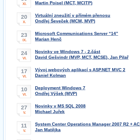
Martin Poisel (MCT, MCITP)
XI.
Virtuální zneužití v přímém přenosu
20
Ondřej Ševeček (MCM, MVP)
X.
Microsoft Communications Server “14”
23
Marian Henč
IX.
Novinky ve Windows 7 - 2.část
24
David Gešvindr (MVP, MCT, MCSE), Jan Pilař
VI.
Vývoj webových aplikací s ASP.NET MVC 2
17
Daniel Kolman
VI.
Deployment Windows 7
10
Ondřej Výšek (MVP)
VI.
Novinky v MS SQL 2008
27
Michael Juřek
V.
System Center Operations Manager 2007 R2 + A
11
Jan Matějka
V.