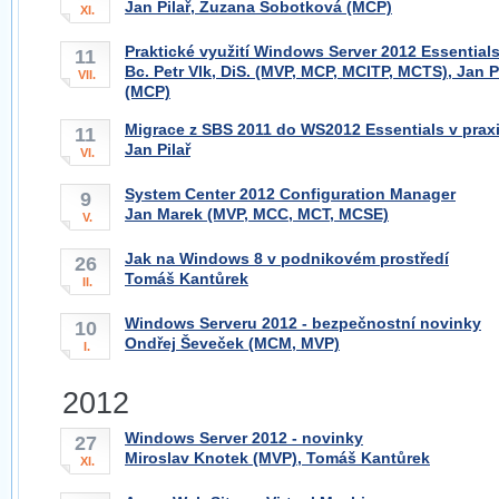
Jan Pilař, Zuzana Sobotková (MCP)
XI.
Praktické využití Windows Server 2012 Essentials
11
Bc. Petr Vlk, DiS. (MVP, MCP, MCITP, MCTS), Jan 
VII.
(MCP)
Migrace z SBS 2011 do WS2012 Essentials v prax
11
Jan Pilař
VI.
System Center 2012 Configuration Manager
9
Jan Marek (MVP, MCC, MCT, MCSE)
V.
Jak na Windows 8 v podnikovém prostředí
26
Tomáš Kantůrek
II.
Windows Serveru 2012 - bezpečnostní novinky
10
Ondřej Ševeček (MCM, MVP)
I.
2012
Windows Server 2012 - novinky
27
Miroslav Knotek (MVP), Tomáš Kantůrek
XI.