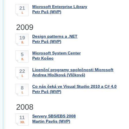
Microsoft Enterprise Library
21
Petr Puš (MVP)
I.
2009
Design patterns a .NET
19
Petr Puš (MVP)
II.
Microsoft System Center
5
Petr Košec
II.
Licenční programy společnosti Microsoft
22
Andrea Hložková (Vlčková)
I.
Co nás čeká ve Visual Studio 2010 a C# 4.0
8
Petr Puš (MVP)
I.
2008
Servery SBS/EBS 2008
11
Martin Pavlis (MVP)
XII.