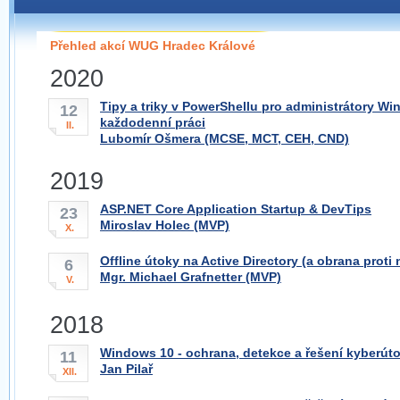
Pokud máte jakýkoliv dotaz na organizátory této
pobočky, prosím neváhejte nás kontaktovat na e-mailu:
Přehled akcí WUG Hradec Králové
hradec@wug.cz
2020
Tipy a triky v PowerShellu pro administrátory Wi
12
každodenní práci
II.
Lubomír Ošmera (MCSE, MCT, CEH, CND)
2019
ASP.NET Core Application Startup & DevTips
23
Miroslav Holec (MVP)
X.
Offline útoky na Active Directory (a obrana proti 
6
Mgr. Michael Grafnetter (MVP)
V.
2018
Windows 10 - ochrana, detekce a řešení kyberútok
11
Jan Pilař
XII.