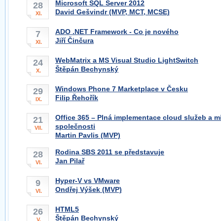
Microsoft SQL Server 2012
28
David Gešvindr (MVP, MCT, MCSE)
XI.
ADO .NET Framework - Co je nového
7
Jiří Činčura
XI.
WebMatrix a MS Visual Studio LightSwitch
24
Štěpán Bechynský
X.
Windows Phone 7 Marketplace v Česku
29
Filip Řehořík
IX.
Office 365 – Plná implementace cloud služeb a mi
21
společnosti
VII.
Martin Pavlis (MVP)
Rodina SBS 2011 se představuje
28
Jan Pilař
VI.
Hyper-V vs VMware
9
Ondřej Výšek (MVP)
VI.
HTML5
26
Štěpán Bechynský
V.