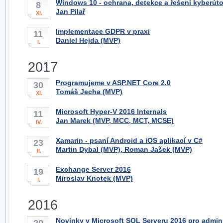
Windows 10 - ochrana, detekce a řešení kyberúto
8
Jan Pilař
XI.
Implementace GDPR v praxi
11
Daniel Hejda (MVP)
I.
2017
Programujeme v ASP.NET Core 2.0
30
Tomáš Jecha (MVP)
XI.
Microsoft Hyper-V 2016 Internals
11
Jan Marek (MVP, MCC, MCT, MCSE)
IV.
Xamarin - psaní Android a iOS aplikací v C#
23
Martin Dybal (MVP), Roman Jašek (MVP)
II.
Exchange Server 2016
19
Miroslav Knotek (MVP)
I.
2016
Novinky v Microsoft SQL Serveru 2016 pro adminis