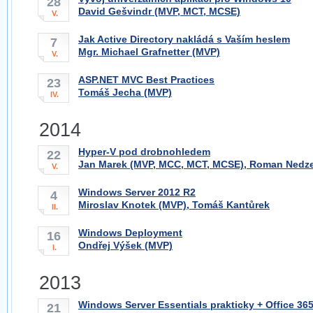
28
David Gešvindr (MVP, MCT, MCSE)
V.
Jak Active Directory nakládá s Vaším heslem
7
Mgr. Michael Grafnetter (MVP)
V.
ASP.NET MVC Best Practices
23
Tomáš Jecha (MVP)
IV.
2014
Hyper-V pod drobnohledem
22
Jan Marek (MVP, MCC, MCT, MCSE), Roman Nedz
V.
Windows Server 2012 R2
4
Miroslav Knotek (MVP), Tomáš Kantůrek
II.
Windows Deployment
16
Ondřej Výšek (MVP)
I.
2013
Windows Server Essentials prakticky + Office 36
21