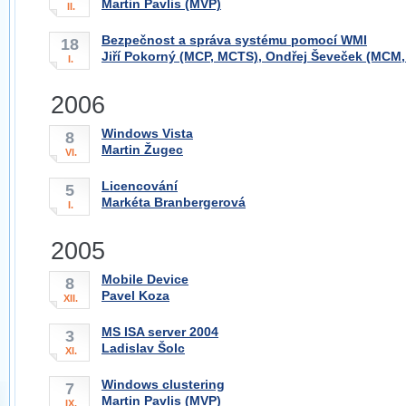
Martin Pavlis (MVP)
II.
Bezpečnost a správa systému pomocí WMI
18
Jiří Pokorný (MCP, MCTS), Ondřej Ševeček (MCM
I.
2006
Windows Vista
8
Martin Žugec
VI.
Licencování
5
Markéta Branbergerová
I.
2005
Mobile Device
8
Pavel Koza
XII.
MS ISA server 2004
3
Ladislav Šolc
XI.
Windows clustering
7
Martin Pavlis (MVP)
IX.