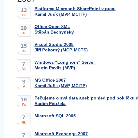
Platforma Microsoft SharePoint v praxi
13
Kamil Juřík (MVP, MCITP)
XII.
Office Open XML
29
Štěpán Bechynský
XI.
Visual Studio 2008
15
Jiří Pokorný (MCP, MCTS)
XI.
Windows "Longhorn" Server
7
Martin Pavlis (MVP)
VI.
MS Office 2007
3
Kamil Juřík (MVP, MCITP)
V.
Pečujeme o svá data aneb pohled pod pokličku d
19
Radim Petržela
IV.
Microsoft SQL 2005
7
III.
Microsoft Exchange 2007
7