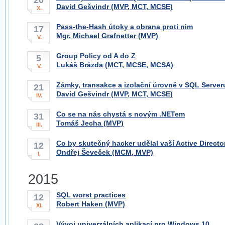
20
David Gešvindr (MVP, MCT, MCSE)
X.
Pass-the-Hash útoky a obrana proti nim
17
Mgr. Michael Grafnetter (MVP)
V.
Group Policy od A do Z
5
Lukáš Brázda (MCT, MCSE, MCSA)
V.
Zámky, transakce a izolační úrovně v SQL Server
21
David Gešvindr (MVP, MCT, MCSE)
IV.
Co se na nás chystá s novým .NETem
31
Tomáš Jecha (MVP)
III.
Co by skutečný hacker udělal vaší Active Directo
12
Ondřej Ševeček (MCM, MVP)
I.
2015
SQL worst practices
12
Robert Haken (MVP)
XI.
Vývoj univerzálních aplikací pro Windows 10