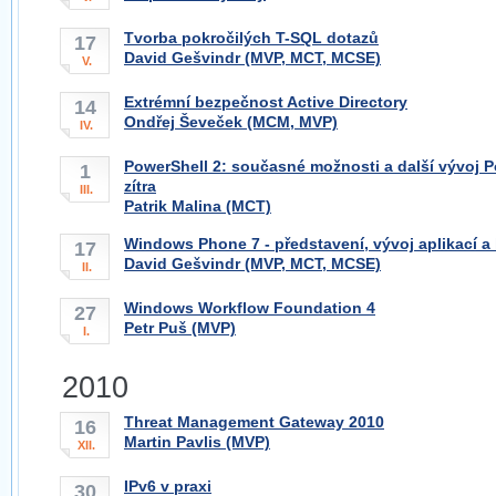
Tvorba pokročilých T-SQL dotazů
17
David Gešvindr (MVP, MCT, MCSE)
V.
Extrémní bezpečnost Active Directory
14
Ondřej Ševeček (MCM, MVP)
IV.
PowerShell 2: současné možnosti a další vývoj P
1
zítra
III.
Patrik Malina (MCT)
Windows Phone 7 - představení, vývoj aplikací a 
17
David Gešvindr (MVP, MCT, MCSE)
II.
Windows Workflow Foundation 4
27
Petr Puš (MVP)
I.
2010
Threat Management Gateway 2010
16
Martin Pavlis (MVP)
XII.
IPv6 v praxi
30