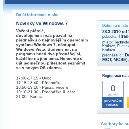
Pokud máte jakýkoliv dotaz na organizátory této akce,
prosím neváhejte nás kontaktovat na e-mailu:
Další informace o akci
hradec@wug.cz
Novinky ve Windows 7
Datum a místo
Vážení přátelé,
23.3.2010 od 
dovolujeme si vás pozvat na
Hrad
pobočka:
přednášku o nejnovějším operačním
místo:
Technolo
systému Windows 7, nástupci
Králové, Piletic
Windows Vista. Budeme mít na
Králové
programu hned dva přednášející,
D
přednášející:
každého na jiné téma. Nenechte si
MCT, MCSE)
ujít jedinečnou příležitost seznámit
se s novým OS zdarma.
Registrace na 
17:00-17:15 - Úvod
17:15-18:40 - Přednáška
0
18:50-19:10 - Pauza, večeře
19:10-21:00 - Přednáška II. část
ze 60
21:00 - Konec
potvrzených
registrací
Soubory ke st