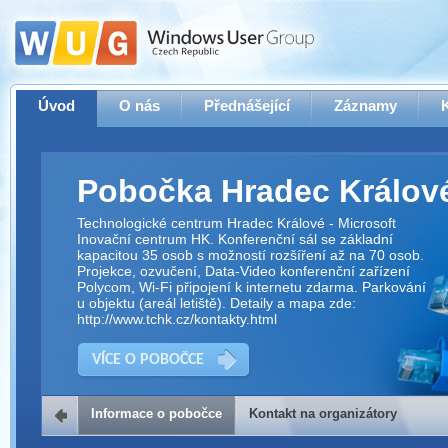
Úvod
O nás
Přednášející
Záznamy
Pobočka Hradec Králov
Technologické centrum Hradec Králové - Microsoft
Inovační centrum HK. Konferenční sál se základní
kapacitou 35 osob s možností rozšíření až na 70 osob.
Projekce, ozvučení, Data-Video konferenční zařízení
Polycom, Wi-Fi připojení k internetu zdarma. Parkování
u objektu (areál letiště). Detaily a mapa zde:
http://www.tchk.cz/kontakty.html
VÍCE O POBOČCE
Informace o pobočce
Kontakt na organizátory
Kontakt na organizátory