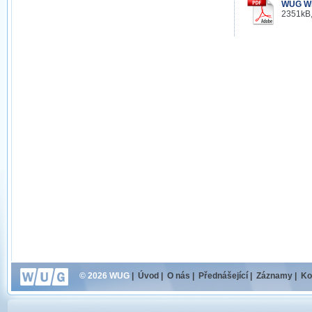
WUG Wi
2351kB,
© 2026 WUG
|
Úvod
|
O nás
|
Přednášející
|
Záznamy
|
Ko