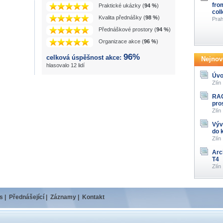
fro
Praktické ukázky (
94 %
)
col
Kvalita přednášky (
98 %
)
Prah
Přednáškové prostory (
94 %
)
Organizace akce (
96 %
)
96%
celková úspěšnost akce:
Nejnově
hlasovalo 12 lidí
Úvo
Zlín
RAG
pro
Zlín
Výv
do 
Zlín
Arc
T4
Zlín
s
|
Přednášející
|
Záznamy
|
Kontakt