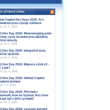
ní přidaná videa
Hub Copilot Dev Days 2026: AI v
dodenní praxi vývoje software
a | 27. 5. 2026
 Dev Day 2026: Minesweeping aneb
chny cesty do pekla jsou dlážděny
rými úmysly
a | 24. 5. 2026
 Dev Day 2026: Integrační testy
ečně správně
a | 15. 4. 2026
 Dev Day 2026: Migrace xUnit v3 -
č a jak?
a | 12. 4. 2026
 Dev Day 2026: GitHub Copilot:
pletní přehled
a | 1. 4. 2026
 Dev Day 2026: Přechod z
tonsoft.Json na System.Text.Json
b jak být o 60% rychlejší
a | 26. 3. 2026
 Dev Day 2026: Lessons learned