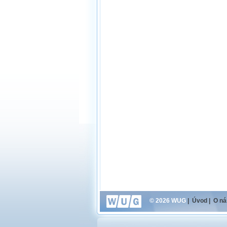
© 2026 WUG
|
Úvod
|
O ná