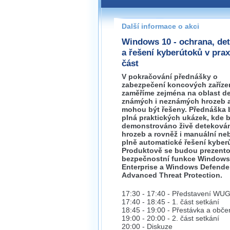
Pokud máte jakýkoliv dotaz na
prosím neváhejte nás kontakt
Další informace o akci
hradec@wug.cz
Windows 10 - ochrana, de
a řešení kyberútoků v praxi
část
V pokračování přednášky o
zabezpečení koncových zaříze
zaměříme zejména na oblast d
známých i neznámých hrozeb a
mohou být řešeny. Přednáška
plná praktických ukázek, kde 
demonstrováno živě deteková
hrozeb a rovněž i manuální ne
plně automatické řešení kyber
Produktově se budou prezento
bezpečnostní funkce Windows
Enterprise a Windows Defende
Advanced Threat Protection.
17:30 - 17:40 - Představení WU
17:40 - 18:45 - 1. část setkání
18:45 - 19:00 - Přestávka a obče
19:00 - 20:00 - 2. část setkání
20:00 - Diskuze