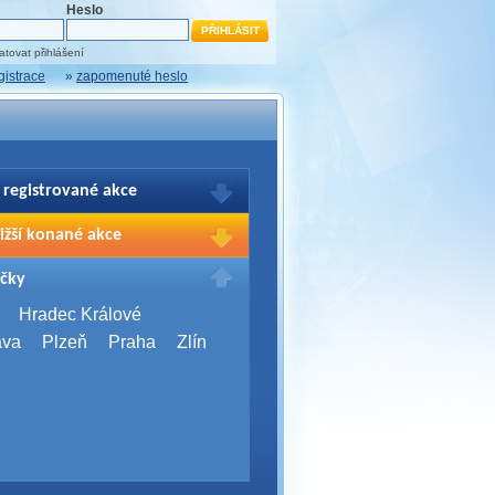
Heslo
tovat přihlášení
gistrace
»
zapomenuté heslo
 registrované akce
brazení Vašich registrací na akce
ižší konané akce
sím přihlašte.
2026,
Brno
čky
Days 2026
2026,
Brno
Hradec Králové
Server Bootcamp 2026
ava
Plzeň
Praha
Zlín