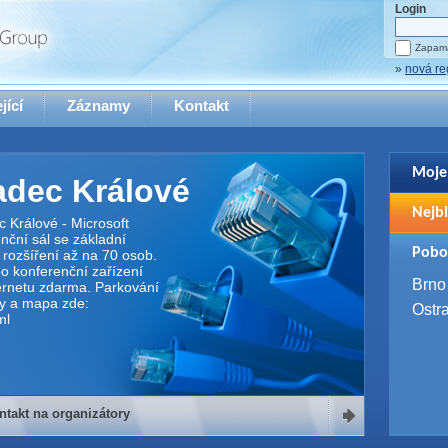
Login
Zapama
»
nová re
jící
Záznamy
Kontakt
Moje
dec Králové
Pro zo
Nejbl
se pro
 Králové - Microsoft
nční sál se základní
2. 9. 
Pobo
rozšíření až na 70 osob.
WUG 
o konferenční zařízení
4. 9. 
Brno
ternetu zdarma. Parkování
SQL 
ily a mapa zde:
Ostr
ml
ntakt na organizátory
organizátory