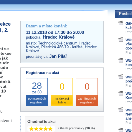
 organizátory této akce,
ovat na e-mailu:
Posled
tekce
Git
Datum a místo konání:
kaž
, 2.
11.12.2018 od 17:30 do 20:00
Prah
Hradec Králové
pobočka:
WUG
místo:
Technologické centrum Hradec
Vše
Králové, Piletická 486/19 - letiště, Hradec
ní se
dob
Králové
Prah
etekce
Jan Pilař
přednášející:
 jak
WUG
 bude
kon
bude
Prah
ní
Registrace na akci
bo
WUG
ůtoků.
pro
28
0
0
Prah
vat
 10
ze 60
WUG
r
Kom
potvrzených
na čekací
zamítnutých
Prah
registrací
listině
registrací
WUG
Gu
New
ane
rstvení
Ohodnoťte akci
Prah
Obsah přednášky (
96 %
)
WUG