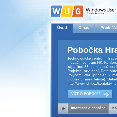
Úvod
O nás
Přednáše
Pobočka Hra
Technologické centrum Hradec
Inovační centrum HK. Konfere
kapacitou 35 osob s možností 
Projekce, ozvučení, Data-Vide
Polycom, Wi-Fi připojení k in
u objektu (areál letiště). Deta
http://www.tchk.cz/kontakty.ht
VÍCE O POBOČCE
Informace o pobočce
Ko
Kontakt na 