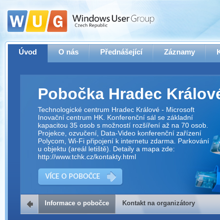
Úvod
O nás
Přednášející
Záznamy
Pobočka Hradec Králov
Technologické centrum Hradec Králové - Microsoft
Inovační centrum HK. Konferenční sál se základní
kapacitou 35 osob s možností rozšíření až na 70 osob.
Projekce, ozvučení, Data-Video konferenční zařízení
Polycom, Wi-Fi připojení k internetu zdarma. Parkování
u objektu (areál letiště). Detaily a mapa zde:
http://www.tchk.cz/kontakty.html
VÍCE O POBOČCE
Informace o pobočce
Kontakt na organizátory
Kontakt na organizátory