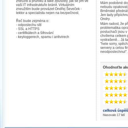
zneužití a průniků a také způsoby, jak se jim ve
Mám podobné dojm
vaší IT infrastruktuře bránit. Virtuálním
nebudu opakovat,
zneužitím bude provázet Ondřej Ševeček -
Brněnské přednášk
lektor a specialista nejen na bezpečnost.
Jen tady připích
Ondry.
Řeč bude zejména o:
Mám radost, že př
- odposlechu sítí
problematika opr
- SSL a HTTPS
posluchači jsou v I
- certifikátech a šifrování
chvílema celkem 
- keyloggerech, spamu i antivirech
vystrašeně... Já 
"hele sorry, spěc
servery a celou fi
neodposlechnul". 
Ohodnoťte ak
celková úspěš
hlasovalo 17 lidí