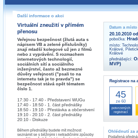
Pokud máte jakýkoliv dotaz na organizátory této akce,
prosím neváhejte nás kontaktovat na e-mailu:
Další informace o akci
hradec@wug.cz
Virtuální zneužití v přímém
Datum a místo
přenosu
20.10.2010 od
Hrad
pobočka:
Veřejnou bezpečnost (žlutá auta s
nápisem VB a zelené příslušníky)
místo:
Technolo
znají mladší kolegové už jen z filmů
Králové, Piletic
Králové
nebo z vyprávění. S rozmachem
O
internetových technologií,
přednášející:
MVP)
sociálních sítí a sociálního
inženýrství, často až bezmezné
důvěry veřejnosti ("psali to na
internetu tak je to pravda") se
Registrace na 
bezpečnost stává opět tématem
číslo 1.
45
17:30 - 17:40 - Představení WUGu
ze 60
17:40 - 18:50 - 1. část přednášky
potvrzených
18:50 - 19:10 - Přestávka a občerstvení
registrací
19:10 - 20:10 - 2. část přednášky
20:10 - Diskuze
Během přednášky budete mít možnost
Ohlédnutí za 
seznámit se s běžnými i netradičními způsoby
Podařená přednáš