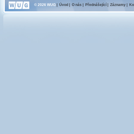
© 2026 WUG
|
Úvod
|
O nás
|
Přednášející
|
Záznamy
|
Ko