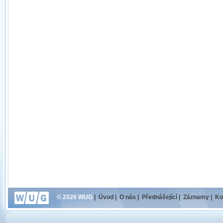
© 2026 WUG
|
Úvod
|
O nás
|
Přednášející
|
Záznamy
|
Ko