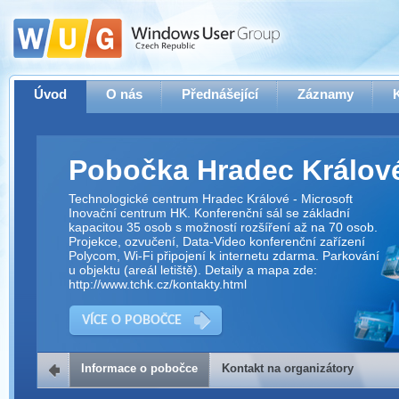
Úvod
O nás
Přednášející
Záznamy
Pobočka Hradec Králov
Technologické centrum Hradec Králové - Microsoft
Inovační centrum HK. Konferenční sál se základní
kapacitou 35 osob s možností rozšíření až na 70 osob.
Projekce, ozvučení, Data-Video konferenční zařízení
Polycom, Wi-Fi připojení k internetu zdarma. Parkování
u objektu (areál letiště). Detaily a mapa zde:
http://www.tchk.cz/kontakty.html
VÍCE O POBOČCE
Informace o pobočce
Kontakt na organizátory
Kontakt na organizátory