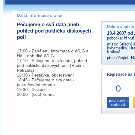
Pokud máte jakýkoliv dotaz na organizátory této akce,
prosím neváhejte nás kontaktovat na e-mailu:
Další informace o akci
hradec@wug.cz
Pečujeme o svá data aneb
Datum a místo
pohled pod pokličku diskových
19.4.2007 od 
polí
Hrad
pobočka:
místo:
Střední 
kybernetiky, Hr
17:00 - Zahájení, informace o WUG a
Králové
HoL, nabídka WUG
R
přednášející:
17:10 - Pečujeme o svá data, pohled
pod pokličku diskových polí (Radim
Petržela)
Registrace na 
18:30 - Pestávka, občerstvení
18:45 - Pečujeme o svá data -
pokračování tématu
0
19:30 - Diskuse
20:00 - (cca) Konec
potvrzených
registrací