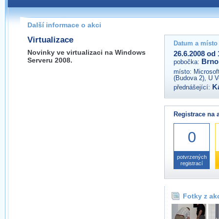
Pokud máte jakýkoliv dotaz na organizátory této akce,
prosím neváhejte nás kontaktovat na e-mailu:
Další informace o akci
brno@wug.cz
Virtualizace
Datum a místo
Novinky ve virtualizaci na Windows
26.6.2008 od 
Serveru 2008.
Brno
pobočka:
místo:
Microsof
(Budova 2), U V
K
přednášející:
Registrace na 
0
potvrzených
registrací
Fotky z ak