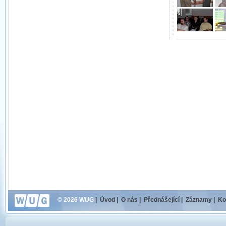
© 2026 WUG
|
Úvod
|
O nás
|
Přednášející
|
Záznamy
|
Ko