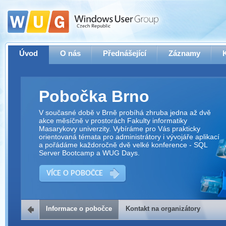
Úvod
O nás
Přednášející
Záznamy
Pobočka Brno
V současné době v Brně probíhá zhruba jedna až dvě
akce měsíčně v prostorách Fakulty informatiky
Masarykovy univerzity. Vybíráme pro Vás prakticky
orientovaná témata pro administrátory i vývojáře aplikací
a pořádáme každoročně dvě velké konference - SQL
Server Bootcamp a WUG Days.
VÍCE O POBOČCE
Informace o pobočce
Kontakt na organizátory
Kontakt na organizátory