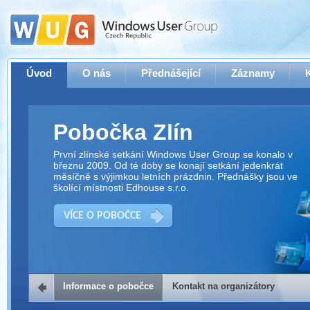
Úvod
O nás
Přednášející
Záznamy
Pobočka Zlín
První zlínské setkání Windows User Group se konalo v
březnu 2009. Od té doby se konají setkání jedenkrát
měsíčně s výjimkou letních prázdnin. Přednášky jsou ve
školící místnosti Edhouse s.r.o.
VÍCE O POBOČCE
Informace o pobočce
Kontakt na organizátory
Kontakt na organizátory