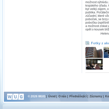
možnost výhledu 
krajského úřadu. 
byl velký zájem, 
publika. Počátečn
zúčastní, které v
poboček, se brzy 
pobočka úspěšně z
a možnost získat 
opět o kousek blíž
Helen
Fotky z ak
© 2026 WUG
|
Úvod
|
O nás
|
Přednášející
|
Záznamy
|
Ko