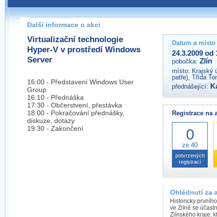
Pokud máte jakýkoliv dotaz na organizátory této akce,
prosím neváhejte nás kontaktovat na e-mailu:
Další informace o akci
zlin@wug.cz
Virtualizační technologie
Datum a místo
Hyper-V v prostředí Windows
24.3.2009 od 
Server
Zlín
pobočka:
místo:
Krajský 
patře), Třída To
16:00 - Představení Windows User
K
přednášející:
Group
16:10 - Přednáška
17:30 - Občerstvení, přestávka
18:00 - Pokračování přednášky,
Registrace na 
diskuze, dotazy
19:30 - Zakončení
0
ze 40
potvrzených
registrací
Ohlédnutí za 
Historicky první
ve Zlíně se účastn
Zlínského kraje, 