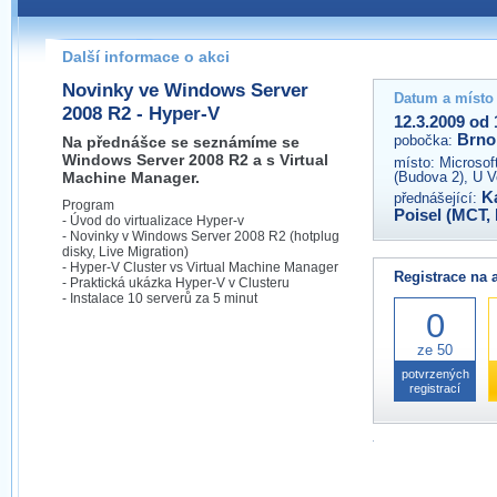
Pokud máte jakýkoliv dotaz na organizátory této akce,
prosím neváhejte nás kontaktovat na e-mailu:
Další informace o akci
brno@wug.cz
Novinky ve Windows Server
Datum a místo
2008 R2 - Hyper-V
12.3.2009 od 
Brno
pobočka:
Na přednášce se seznámíme se
Windows Server 2008 R2 a s Virtual
místo:
Microsof
Machine Manager.
(Budova 2), U V
K
přednášející:
Program
Poisel (MCT,
- Úvod do virtualizace Hyper-v
- Novinky v Windows Server 2008 R2 (hotplug
disky, Live Migration)
- Hyper-V Cluster vs Virtual Machine Manager
Registrace na 
- Praktická ukázka Hyper-V v Clusteru
- Instalace 10 serverů za 5 minut
0
ze 50
potvrzených
registrací