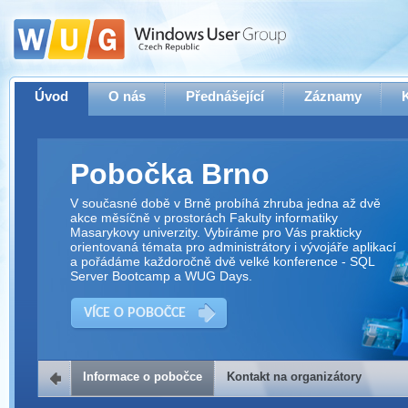
Úvod
O nás
Přednášející
Záznamy
Pobočka Brno
V současné době v Brně probíhá zhruba jedna až dvě
akce měsíčně v prostorách Fakulty informatiky
Masarykovy univerzity. Vybíráme pro Vás prakticky
orientovaná témata pro administrátory i vývojáře aplikací
a pořádáme každoročně dvě velké konference - SQL
Server Bootcamp a WUG Days.
VÍCE O POBOČCE
Informace o pobočce
Kontakt na organizátory
Kontakt na organizátory