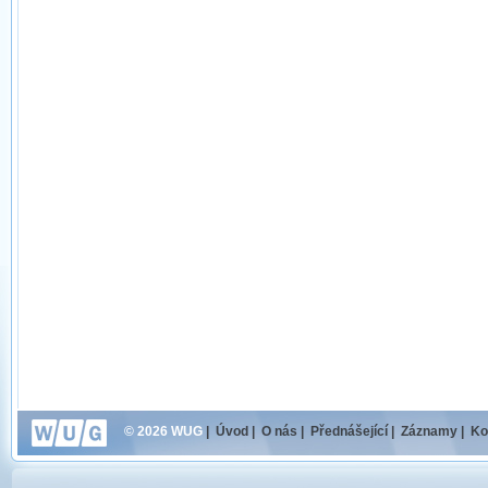
© 2026 WUG
|
Úvod
|
O nás
|
Přednášející
|
Záznamy
|
Ko