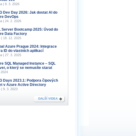
a | 8. 3. 2026
 Dev Day 2026: Jak dostat AI do
re DevOps
a | 24. 2. 2026
 Server Bootcamp 2025: Úvod do
re Data Factory
 | 18. 12. 2025
bal Azure Prague 2024: Integrace
a ID do vlastních aplikací
a | 27. 3. 2025
re SQL Managed Instance – SQL
ver, o který se nemusíte starat
. 2024
 Days 2023.1: Podpora čipových
et v Azure Active Directory
 | 9. 3. 2023
DALŠÍ VIDEA