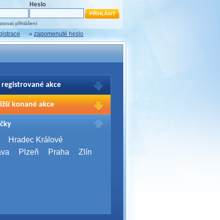
Heslo
tovat přihlášení
gistrace
»
zapomenuté heslo
 registrované akce
brazení Vašich registrací na akce
ižší konané akce
sím přihlašte.
2026,
Brno
čky
Days 2026
2026,
Brno
Hradec Králové
Server Bootcamp 2026
ava
Plzeň
Praha
Zlín