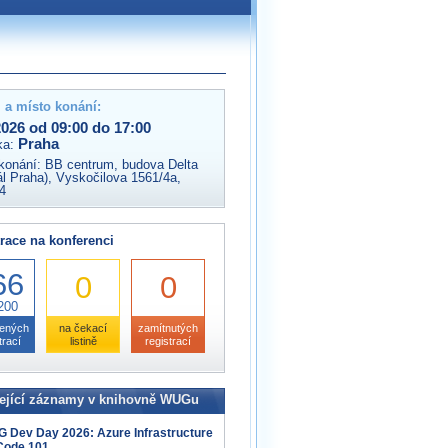
 a místo konání:
2026 od 09:00 do 17:00
Praha
ka:
konání:
BB centrum, budova Delta
ál Praha), Vyskočilova 1561/4a,
4
race na konferenci
66
0
0
200
zených
na čekací
zamítnutých
trací
listině
registrací
ející záznamy v knihovně WUGu
 Dev Day 2026: Azure Infrastructure
Code 101