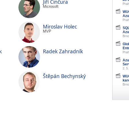
Jiří Činčura
Prah
Microsoft
WUG
Azu
Prah
Miroslav Holec
SQL
MVP
Azu
Brno
Glo
Entr
k
Radek Zahradník
Prah
Azu
Ser
2. 5
Štěpán Bechynský
WUG
kar
Brno