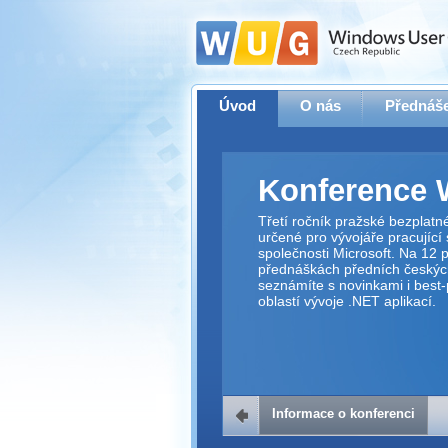
Úvod
O nás
Přednáše
Konference 
Třetí ročník pražské bezplatn
určené pro vývojáře pracující
společnosti Microsoft. Na 12 
přednáškách předních českýc
seznámíte s novinkami i best-
oblastí vývoje .NET aplikací.
Informace o konferenci