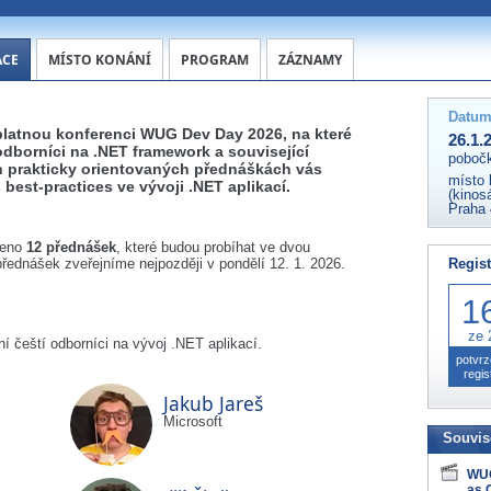
ACE
MÍSTO KONÁNÍ
PROGRAM
ZÁZNAMY
Datum
latnou konferenci WUG Dev Day 2026, na které
26.1.
odborníci na .NET framework a související
poboč
h prakticky orientovaných přednáškách vás
místo 
 best-practices ve vývoji .NET aplikací.
(kinos
Praha 
zeno
12 přednášek
, které budou probíhat ve dvou
dnášek zveřejníme nejpozději v pondělí 12. 1. 2026.
Regist
1
ze 
í čeští odborníci na vývoj .NET aplikací.
potvr
regis
Jakub Jareš
Microsoft
Souvis
WUG
as 