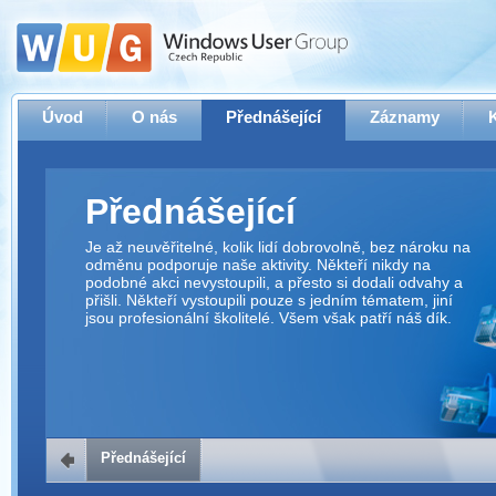
Úvod
O nás
Přednášející
Záznamy
Přednášející
Je až neuvěřitelné, kolik lidí dobrovolně, bez nároku na
odměnu podporuje naše aktivity. Někteří nikdy na
podobné akci nevystoupili, a přesto si dodali odvahy a
přišli. Někteří vystoupili pouze s jedním tématem, jiní
jsou profesionální školitelé. Všem však patří náš dík.
Přednášející