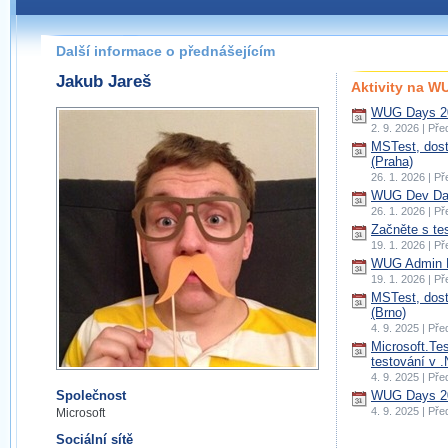
Další informace o přednášejícím
Jakub Jareš
Aktivity na 
WUG Days 20
2. 9. 2026 | Př
MSTest, dos
(Praha)
26. 1. 2026 | P
WUG Dev Day
26. 1. 2026 | P
Začněte s te
19. 1. 2026 | P
WUG Admin D
19. 1. 2026 | P
MSTest, dos
(Brno)
4. 9. 2025 | Př
Microsoft.Te
testování v 
4. 9. 2025 | Př
Společnost
WUG Days 20
4. 9. 2025 | Př
Microsoft
Sociální sítě