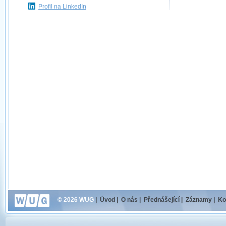
Profil na LinkedIn
© 2026 WUG
|
Úvod
|
O nás
|
Přednášející
|
Záznamy
|
Ko