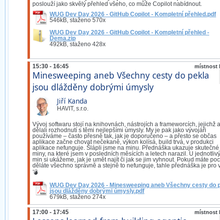
poslouží jako skvělý přehled všeho, co může Copilot nabídnout.
WUG Dev Day 2026 - GitHub Copilot - Kompletní přehled.pdf
546kB, staženo 570x
WUG Dev Day 2026 - GitHub Copilot - Kompletní přehled -
Dema.zip
492kB, staženo 428x
15:30 - 16:45
místnost 
Minesweeping aneb Všechny cesty do pekla
jsou dlážděny dobrými úmysly
Jiří Kanda
HAVIT, s.r.o.
Vývoj softwaru stojí na knihovnách, nástrojích a frameworcích, jejichž a
dělali rozhodnutí s těmi nejlepšími úmysly. My je pak jako vývojáři
používáme – často přesně tak, jak je doporučeno – a přesto se občas
aplikace začne chovat nečekaně, výkon kolísá, build trvá, v produkci
aplikace nefunguje. Šlápli jsme na minu. Přednáška ukazuje skutečné
miny, na které jsem v posledních měsících a letech narazil. U jednotliv
min si ukážeme, jak je umět najít či jak se jim vyhnout. Pokud máte poci
děláte všechno správně a stejně to nefunguje, tahle přednáška je pro 
💣
WUG Dev Day 2026 - Minesweeping aneb Všechny cesty do 
jsou dlážděny dobrými úmysly.pdf
679kB, staženo 274x
17:00 - 17:45
místnost 