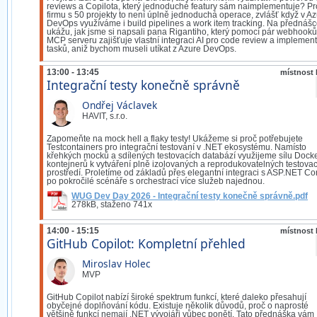
reviews a Copilota, který jednoduché featury sám naimplementuje? Pr
firmu s 50 projekty to není úplně jednoduchá operace, zvlášť když v A
DevOps využíváme i build pipelines a work item tracking. Na přednáš
ukážu, jak jsme si napsali pana Rigantiho, který pomocí pár webhooků
MCP serveru zajišťuje vlastní integraci AI pro code review a implement
tasků, aniž bychom museli utíkat z Azure DevOps.
13:00 - 13:45
místnost 
Integrační testy konečně správně
Ondřej Václavek
HAVIT, s.r.o.
Zapomeňte na mock hell a flaky testy! Ukážeme si proč potřebujete
Testcontainers pro integrační testování v .NET ekosystému. Namísto
křehkých mocků a sdílených testovacích databází využijeme sílu Dock
kontejnerů k vytváření plně izolovaných a reprodukovatelných testova
prostředí. Proletíme od základů přes elegantní integraci s ASP.NET Co
po pokročilé scénáře s orchestrací více služeb najednou.
WUG Dev Day 2026 - Integrační testy konečně správně.pdf
278kB, staženo 741x
14:00 - 15:15
místnost 
GitHub Copilot: Kompletní přehled
Miroslav Holec
MVP
GitHub Copilot nabízí široké spektrum funkcí, které daleko přesahují
obyčejné doplňování kódu. Existuje několik důvodů, proč o naprosté
většině funkcí nemají .NET vývojáři vůbec ponětí. Tato přednáška vám