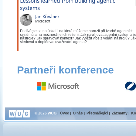
Lessons learned from building agentic
systems
Jan Křivánek
Microsoft
Podíváme se na úskalí, na která můžeme narazit při tvorbě agentních
systémů a na možnosti jejich řešení. Jak navrhovat agentní systém a j
nástroje? Jak spravovat kontext? Jak vytěžit více z volání nástrojů? Ja
sledovat a doplňovat uvažování agenta?
Partneři konference
© 2026 WUG
|
Úvod
|
O nás
|
Přednášející
|
Záznamy
|
Ko