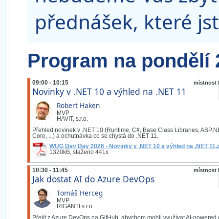
přednášek, které jst
Program na pondělí 2
09:00 - 10:15
místnost 
Novinky v .NET 10 a výhled na .NET 11
Robert Haken
MVP
HAVIT, s.r.o.
Přehled novinek v .NET 10 (Runtime, C#, Base Class Libraries, ASP.
Core, ...) a ochutnávka co se chystá do .NET 11.
WUG Dev Day 2026 - Novinky v .NET 10 a výhled na .NET 11.
1320kB, staženo 441x
10:30 - 11:45
místnost 
Jak dostat AI do Azure DevOps
Tomáš Herceg
MVP
RIGANTI s.r.o.
Přejít z Azure DevOps na GitHub, abychom mohli využívat AI-powered