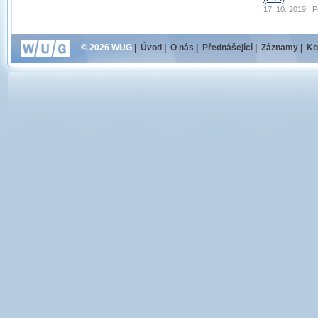
17. 10. 2019 | 
© 2026 WUG
|
Úvod
|
O nás
|
Přednášející
|
Záznamy
|
Ko