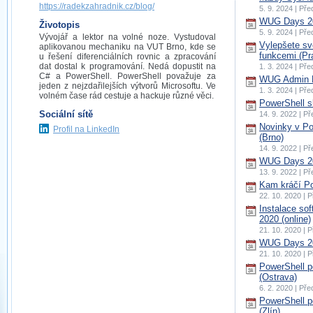
https://radekzahradnik.cz/blog/
5. 9. 2024 | Př
WUG Days 20
Životopis
5. 9. 2024 | Př
Vývojář a lektor na volné noze. Vystudoval
Vylepšete sv
aplikovanou mechaniku na VUT Brno, kde se
funkcemi (Pr
u řešení diferenciálních rovnic a zpracování
dat dostal k programování. Nedá dopustit na
1. 3. 2024 | Př
C# a PowerShell. PowerShell považuje za
WUG Admin D
jeden z nejzdařilejších výtvorů Microsoftu. Ve
1. 3. 2024 | Př
volném čase rád cestuje a hackuje různé věci.
PowerShell sk
Sociální sítě
14. 9. 2022 | P
Novinky v Po
Profil na LinkedIn
(Brno)
14. 9. 2022 | P
WUG Days 20
13. 9. 2022 | P
Kam kráčí Po
22. 10. 2020 | 
Instalace so
2020 (online)
21. 10. 2020 | 
WUG Days 20
21. 10. 2020 | 
PowerShell 
(Ostrava)
6. 2. 2020 | Př
PowerShell 
(Zlín)