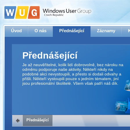
Úvod
O nás
Přednášející
Záznamy
Přednášející
Je až neuvěřitelné, kolik lidí dobrovolně, bez nároku na
odměnu podporuje naše aktivity. Někteří nikdy na
podobné akci nevystoupili, a přesto si dodali odvahy a
přišli. Někteří vystoupili pouze s jedním tématem, jiní
jsou profesionální školitelé. Všem však patří náš dík.
Přednášející