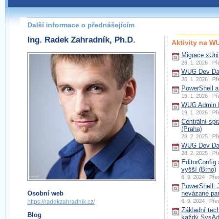
Další informace o přednášejícím
Ing. Radek Zahradník, Ph.D.
Aktivity na 
Migrace xUnit
26. 1. 2026 | P
WUG Dev Day
26. 1. 2026 | P
PowerShell a
19. 1. 2026 | P
WUG Admin D
19. 1. 2026 | P
Centrální sp
(Praha)
28. 2. 2025 | P
WUG Dev Day
28. 2. 2025 | P
EditorConfig
vyšší (Brno)
6. 9. 2024 | Př
PowerShell: 
Osobní web
nevázané par
6. 9. 2024 | Př
https://radekzahradnik.cz/
Základní tec
Blog
každý SysAdm