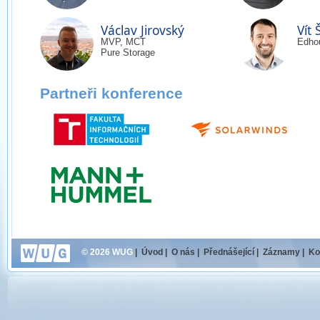
Václav Jirovský
Vít 
MVP, MCT
Edhou
Pure Storage
Partneři konference
© 2026 WUG
|
Úvod
|
O nás
|
Přednášející
|
Záznamy
|
Ko