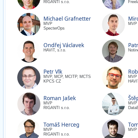
RIGANTI s.r.o.
Freel
Michael Grafnetter
Mir
MVP
MVP
SpecterOps
Ondřej Václavek
Pat
HAVIT, s.r.o.
Notin
Petr Vlk
Rob
MVP, MCP, MCITP, MCTS
MVP
KPCS CZ
HAVIT
Roman Jašek
Ště
MVP
MVP
RIGANTI s.r.o.
DataB
Tomáš Herceg
Tom
MVP
MVP
RIGANTI s.r.o.