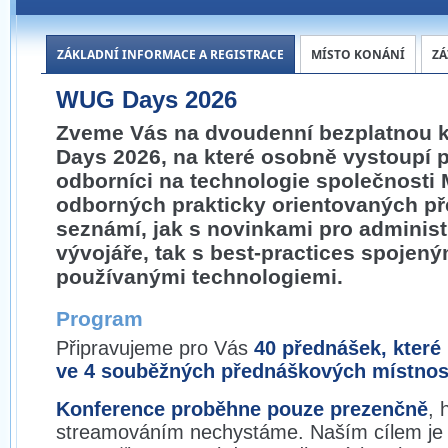
ZÁKLADNÍ INFORMACE A REGISTRACE
MÍSTO KONÁNÍ
Z
WUG Days 2026
Zveme Vás na dvoudenní bezplatnou 
Days 2026, na které osobně vystoupí p
odborníci na technologie společnosti 
odborných prakticky orientovaných p
seznámí, jak s novinkami pro administr
vývojáře, tak s best-practices spojený
používanými technologiemi.
Program
Připravujeme pro Vás
40 přednášek, které
ve 4 souběžných přednáškových místnos
Konference proběhne pouze prezenčně
, 
streamováním nechystáme. Naším cílem je