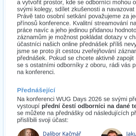
a vytvořit prostor, kde se odborníci mohou 
svými kolegy, sdílet zkušenosti a navazovat
Právě tato osobní setkání považujeme za je
přínosů konference. Kvalitní streamování 
práce navíc a jeho jedinou přidanou hodnoto
záznamům je možnost pokládat dotazy v cha
účastníci našich online přednášek příliš nevy
jsme se proto jít cestou zveřejňování zázn
přednášek. Pokud se chcete aktivně zapojit 
se s ostatními odborníky z oboru, rádi vás 
na konferenci.
Přednášející
Na konferenci WUG Days 2026 se svými p
vystoupí
přední čestí odborníci na dané 
se můžete na přednášky od následujících př
přislíbili svoji účast:
Dalibor Kačmář
Jak