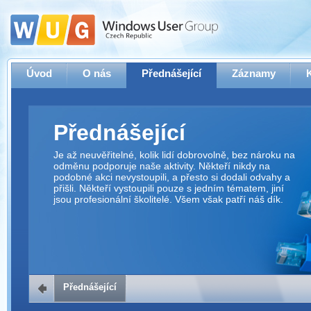
Úvod
O nás
Přednášející
Záznamy
Přednášející
Je až neuvěřitelné, kolik lidí dobrovolně, bez nároku na
odměnu podporuje naše aktivity. Někteří nikdy na
podobné akci nevystoupili, a přesto si dodali odvahy a
přišli. Někteří vystoupili pouze s jedním tématem, jiní
jsou profesionální školitelé. Všem však patří náš dík.
Přednášející