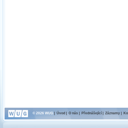
© 2026 WUG
|
Úvod
|
O nás
|
Přednášející
|
Záznamy
|
Ko