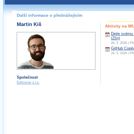
Další informace o přednášejícím
Martin Kiš
Aktivity na 
Dejte svému 
(Zlín)
26. 5. 2026 | P
GitHub Copil
26. 5. 2026 | P
Společnost
Edhouse s.r.o.