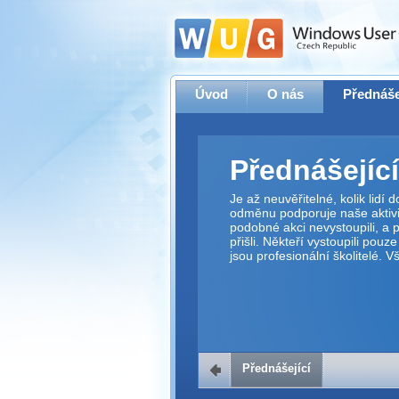
Úvod
O nás
Přednáše
Přednášející
Je až neuvěřitelné, kolik lidí
odměnu podporuje naše aktivit
podobné akci nevystoupili, a p
přišli. Někteří vystoupili pouz
jsou profesionální školitelé. 
Přednášející