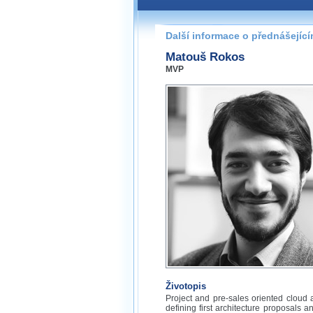
Další informace o přednášejíc
Matouš Rokos
MVP
Životopis
Project and pre-sales oriented cloud a
defining first architecture proposals a