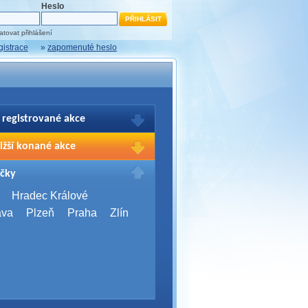
Heslo
tovat přihlášení
gistrace
»
zapomenuté heslo
 registrované akce
brazení Vašich registrací na akce
ižší konané akce
sím přihlašte.
2026,
Brno
čky
Days 2026
2026,
Brno
Hradec Králové
Server Bootcamp 2026
ava
Plzeň
Praha
Zlín