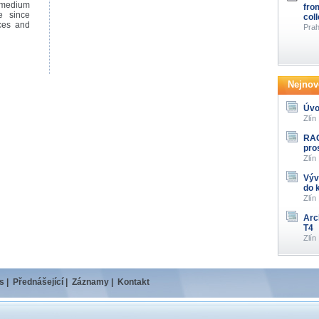
 medium
fro
e since
col
ces and
Prah
Nejnově
Úvo
Zlín
RAG
pro
Zlín
Výv
do 
Zlín
Arc
T4
Zlín
s
|
Přednášející
|
Záznamy
|
Kontakt