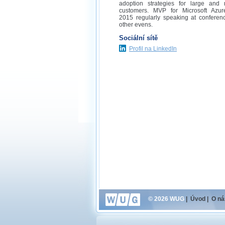
adoption strategies for large and
customers. MVP for Microsoft Azur
2015 regularly speaking at conferen
other evens.
Sociální sítě
Profil na LinkedIn
© 2026 WUG
|
Úvod
|
O ná