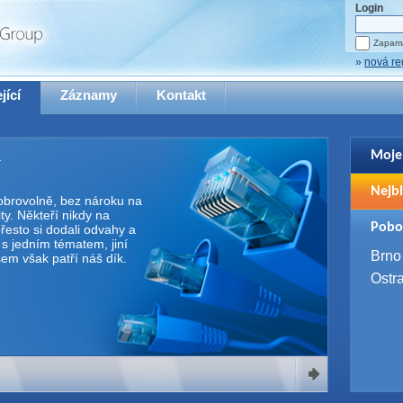
Login
Zapama
»
nová re
jící
Záznamy
Kontakt
Moje
Pro zo
Nejbl
se pro
 dobrovolně, bez nároku na
y. Někteří nikdy na
2. 9. 
Pobo
řesto si dodali odvahy a
WUG 
e s jedním tématem, jiní
4. 9. 
Brno
Všem však patří náš dík.
SQL 
Ostr