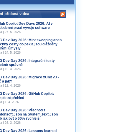
ní přidaná videa
Hub Copilot Dev Days 2026: AI v
dodenní praxi vývoje software
a | 27. 5. 2026
 Dev Day 2026: Minesweeping aneb
chny cesty do pekla jsou dlážděny
rými úmysly
a | 24. 5. 2026
 Dev Day 2026: Integrační testy
ečně správně
a | 15. 4. 2026
 Dev Day 2026: Migrace xUnit v3 -
č a jak?
a | 12. 4. 2026
 Dev Day 2026: GitHub Copilot:
pletní přehled
a | 1. 4. 2026
 Dev Day 2026: Přechod z
tonsoft.Json na System.Text.Json
b jak být o 60% rychlejší
a | 26. 3. 2026
 Dev Day 2026: Lessons learned