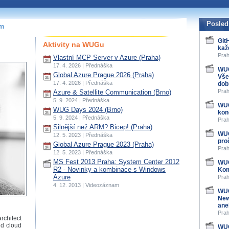
Posled
ím
Git
Aktivity na WUGu
kaž
Prah
Vlastní MCP Server v Azure (Praha)
17. 4. 2026 | Přednáška
WUG
Global Azure Prague 2026 (Praha)
Vše
17. 4. 2026 | Přednáška
dob
Prah
Azure & Satellite Communication (Brno)
5. 9. 2024 | Přednáška
WUG
WUG Days 2024 (Brno)
kon
5. 9. 2024 | Přednáška
Prah
Silnější než ARM? Bicep! (Praha)
WUG
12. 5. 2023 | Přednáška
pro
Global Azure Prague 2023 (Praha)
Prah
12. 5. 2023 | Přednáška
MS Fest 2013 Praha: System Center 2012
WUG
R2 - Novinky a kombinace s Windows
Kom
Azure
Prah
4. 12. 2013 | Videozáznam
WUG
New
ane
Prah
rchitect
nd cloud
WUG