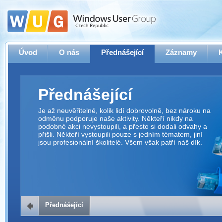
Úvod
O nás
Přednášející
Záznamy
Přednášející
Je až neuvěřitelné, kolik lidí dobrovolně, bez nároku na
odměnu podporuje naše aktivity. Někteří nikdy na
podobné akci nevystoupili, a přesto si dodali odvahy a
přišli. Někteří vystoupili pouze s jedním tématem, jiní
jsou profesionální školitelé. Všem však patří náš dík.
Přednášející