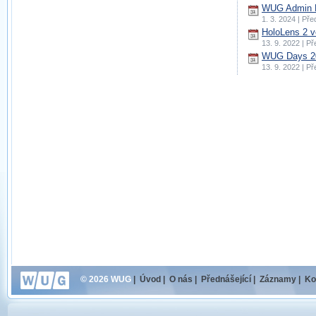
WUG Admin D
1. 3. 2024 | Př
HoloLens 2 v
13. 9. 2022 | P
WUG Days 20
13. 9. 2022 | P
© 2026 WUG
|
Úvod
|
O nás
|
Přednášející
|
Záznamy
|
Ko