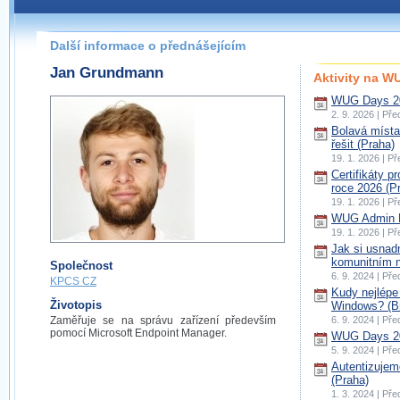
Další informace o přednášejícím
Jan Grundmann
Aktivity na 
WUG Days 20
2. 9. 2026 | Př
Bolavá místa 
řešit (Praha)
19. 1. 2026 | P
Certifikáty p
roce 2026 (P
19. 1. 2026 | P
WUG Admin D
19. 1. 2026 | P
Jak si usnadn
komunitním n
Společnost
6. 9. 2024 | Př
KPCS CZ
Kudy nejlépe
Životopis
Windows? (B
Zaměřuje se na správu zařízení především
6. 9. 2024 | Př
pomocí Microsoft Endpoint Manager.
WUG Days 20
5. 9. 2024 | Př
Autentizujem
(Praha)
1. 3. 2024 | Př