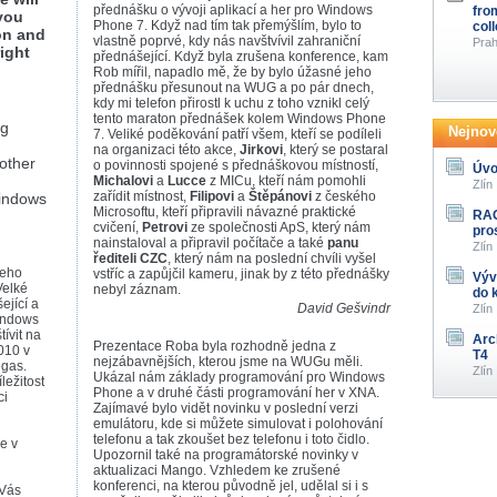
přednášku o vývoji aplikací a her pro Windows
fro
you
Phone 7. Když nad tím tak přemýšlím, bylo to
col
on and
vlastně poprvé, kdy nás navštvívil zahraniční
Prah
ight
přednášející. Když byla zrušena konference, kam
Rob mířil, napadlo mě, že by bylo úžasné jeho
přednášku přesunout na WUG a po pár dnech,
kdy mi telefon přirostl k uchu z toho vznikl celý
tento maraton přednášek kolem Windows Phone
ng
Nejnově
7. Veliké poděkování patří všem, kteří se podíleli
na organizaci této akce,
Jirkovi
, který se postaral
 other
o povinnosti spojené s přednáškovou místností,
Úvo
Michalovi
a
Lucce
z MICu, kteří nám pomohli
Zlín
zařídit místnost,
Filipovi
a
Štěpánovi
z českého
Windows
Microsoftu, kteří připravili návazné praktické
RAG
cvičení,
Petrovi
ze společnosti ApS, který nám
pro
nainstaloval a připravil počítače a také
panu
Zlín
řediteli CZC
, který nám na poslední chvíli vyšel
šeho
vstříc a zapůjčil kameru, jinak by z této přednášky
Výv
Velké
nebyl záznam.
do 
ející a
David Gešvindr
Zlín
Windows
ívit na
Arc
Prezentace Roba byla rozhodně jedna z
010 v
T4
nejzábavnějších, kterou jsme na WUGu měli.
egas.
Zlín
Ukázal nám základy programování pro Windows
ležitost
Phone a v druhé části programování her v XNA.
ci
Zajímavé bylo vidět novinku v poslední verzi
emulátoru, kde si můžete simulovat i polohování
telefonu a tak zkoušet bez telefonu i toto čidlo.
e v
Upozornil také na programátorské novinky v
aktualizaci Mango. Vzhledem ke zrušené
konferenci, na kterou původně jel, udělal si i s
 Vás