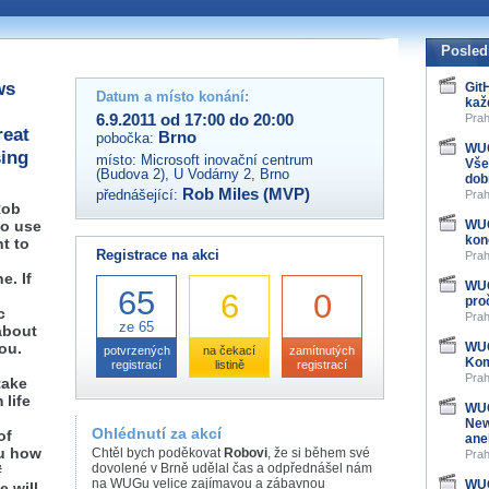
 organizátory této akce,
ovat na e-mailu:
Posled
ws
Git
Datum a místo konání:
kaž
6.9.2011 od 17:00 do 20:00
Prah
reat
Brno
pobočka:
WUG
ing
místo:
Microsoft inovační centrum
Vše
(Budova 2), U Vodárny 2, Brno
dob
Rob Miles (MVP)
přednášející:
Prah
Rob
to use
WUG
kon
ht to
Registrace na akci
Prah
e. If
WUG
65
6
0
pro
c
Prah
ze 65
about
you.
WUG
potvrzených
na čekací
zamítnutých
Kom
registrací
listině
registrací
Prah
take
life
WUG
New
Ohlédnutí za akcí
of
ane
ou how
Chtěl bych poděkovat
Robovi
, že si během své
Prah
dovolené v Brně udělal čas a odpřednášel nám
#
na WUGu velice zajímavou a zábavnou
WUG
e will