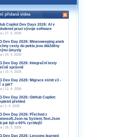
ní přidaná videa
Hub Copilot Dev Days 2026: AI v
dodenní praxi vývoje software
a | 27. 5. 2026
 Dev Day 2026: Minesweeping aneb
chny cesty do pekla jsou dlážděny
rými úmysly
a | 24. 5. 2026
 Dev Day 2026: Integrační testy
ečně správně
a | 15. 4. 2026
 Dev Day 2026: Migrace xUnit v3 -
č a jak?
a | 12. 4. 2026
 Dev Day 2026: GitHub Copilot:
pletní přehled
a | 1. 4. 2026
 Dev Day 2026: Přechod z
tonsoft.Json na System.Text.Json
b jak být o 60% rychlejší
a | 26. 3. 2026
 Dev Day 2026: Lessons learned