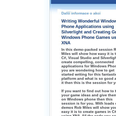
Pokud máte jakýkoliv dotaz na
prosím neváhejte nás kontakt
Další informace o akci
brno@wug.cz
Writing Wonderful Windo
Phone Applications using
Silverlight and Creating G
Windows Phone Games us
XNA
In this demo-packed session 
Miles will show how easy it is 
C#, Visual Studio and Silverlig
create compelling, connected
applications for Windows Phon
you are wondering how to get
started writing for this fantasti
platform and what is so good 
it then this is the session for 
If you want to find out how to 
your game ideas and give them 
on Windows phone then this
session is for you. With loads 
demos Rob Miles will show y
easy it is to create games in C
using XNA. All the code you se