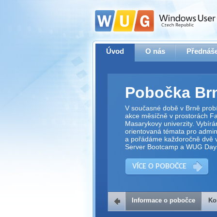
Úvod
O nás
Přednáše
Pobočka Br
V současné době v Brně prob
akce měsíčně v prostorách Fak
Masarykovy univerzity. Vybírá
orientovaná témata pro adminis
a pořádáme každoročně dvě v
Server Bootcamp a WUG Day
VÍCE O POBOČCE
Informace o pobočce
Ko
Kontakt na 