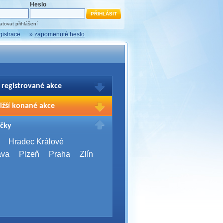
Heslo
tovat přihlášení
gistrace
»
zapomenuté heslo
 registrované akce
brazení Vašich registrací na akce
ižší konané akce
sím přihlašte.
2026,
Brno
čky
Days 2026
2026,
Brno
Hradec Králové
Server Bootcamp 2026
ava
Plzeň
Praha
Zlín