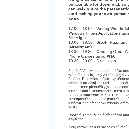
be available for download, so 
can walk out of the presentati
start making your own games r
away.
17:00 - 18:00 - Writing Wonderful
Windows Phone Applications usi
Silverlight
18:00 - 18:30 - Break (Pizza and
refreshment)
18:30 - 19:30 - Creating Great 
Phone Games using XNA
19:30 - 20:00 - Discussion
Srdečně Vás zveme na přednášku na
vzácného hosta, který za námi přijel z 
Británie. Rob Miles je špičkový přednáš
odborník na vývoj aplikací a her pro 
Phone. Jeho přednášky jste mohli navšt
mezinárodních konferencích TechEd 2
Berlíně a konferenci MIX 2011 v Las V
Nepropásněte proto tuto jedinečnou pří
navštívit jeho přednášku zdarma v rám
WUGu.
Upozorňujeme, že celá přednáška bud
angličtině.
Z organizačních a kapacitních důvodů