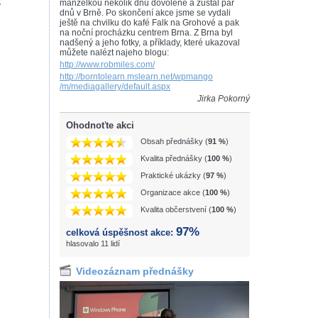
manželkou několik dnů dovolené a zůstal pár
v
dnů v Brně. Po skončení akce jsme se vydali
ještě na chvilku do kafé Falk na Grohové a pak
na noční procházku centrem Brna. Z Brna byl
nadšený a jeho fotky, a příklady, které ukazoval
můžete nalézt najeho blogu:
http://www.robmiles.com/
http://borntolearn.mslearn.net/wpmango
/m/mediagallery/default.aspx
Jirka Pokorný
Ohodnoťte akci
Obsah přednášky (
91 %
)
Kvalita přednášky (
100 %
)
Praktické ukázky (
97 %
)
Organizace akce (
100 %
)
Kvalita občerstvení (
100 %
)
97%
celková úspěšnost akce:
hlasovalo 11 lidí
Videozáznam přednášky