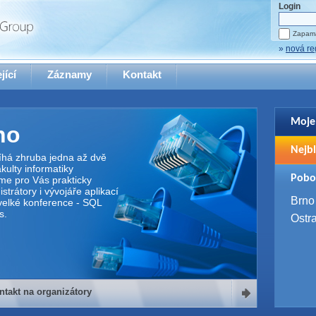
Login
Zapama
»
nová re
jící
Záznamy
Kontakt
Moje
no
Pro zo
Nejbl
se pro
íhá zhruba jedna až dvě
ulty informatiky
2. 9. 
Pobo
me pro Vás prakticky
WUG 
trátory i vývojáře aplikací
4. 9. 
Brno
elké konference - SQL
SQL 
s.
Ostr
ntakt na organizátory
organizátory