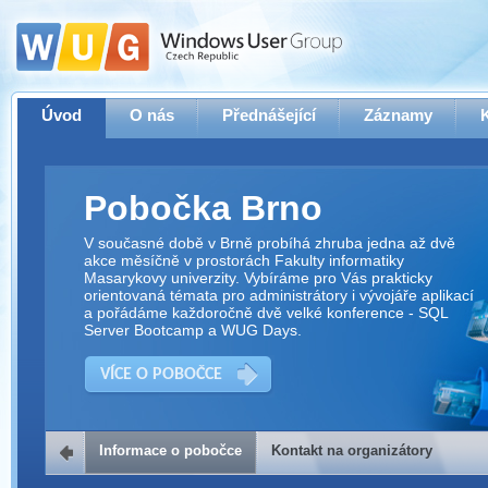
Úvod
O nás
Přednášející
Záznamy
Pobočka Brno
V současné době v Brně probíhá zhruba jedna až dvě
akce měsíčně v prostorách Fakulty informatiky
Masarykovy univerzity. Vybíráme pro Vás prakticky
orientovaná témata pro administrátory i vývojáře aplikací
a pořádáme každoročně dvě velké konference - SQL
Server Bootcamp a WUG Days.
VÍCE O POBOČCE
Informace o pobočce
Kontakt na organizátory
Kontakt na organizátory