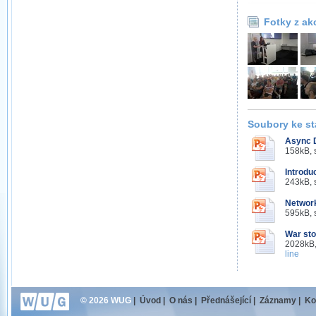
Fotky z ak
Soubory ke st
Async D
158kB, 
Introdu
243kB, 
Networ
595kB, 
War sto
2028kB,
line
© 2026 WUG
|
Úvod
|
O nás
|
Přednášející
|
Záznamy
|
Ko