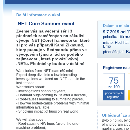
Pokud máte jakýkoliv dotaz na organizátory této akce,
prosím neváhejte nás kontaktovat na e-mailu:
Další informace o akci
brno@wug.cz
.NET Core Summer event
Datum a místo
Zveme vás na večerní sérii 3
9.7.2019 od 1
přednášek zaměřených na zákulisí
Brno
pobočka:
vývoje .NET (Core) frameworku, které
místo:
Red Hat 
si pro vás připravil Karel Zikmund,
Brno
který pracuje v Redmondu přímo ve
K
přednášející:
vývojovém týmu a rád se podělí o
zajímavosti, které provází vývoj
.NETu. Přednášky budou v češtině.
Registrace na 
War stories from .NET team (60 min)
Expect deep dive into a few interesting
75
investigations we faced on .NET team in the
last decade.
ze 100
War stories about:
- Investigations spanning years,
potvrzených
- Dormant bugs coming to life after a decade,
registrací
- Root-causes leading to surprising places,
- How we rooted-cause problems with minimal
information available,
- Shocking impact of bugs on real world.
Ohlédnutí za 
We will also cover:
Bylo plno lidí, by
- Root-causing HW bugs (avoid the one-
plný program a by
machine problem),
naplnila všechno 