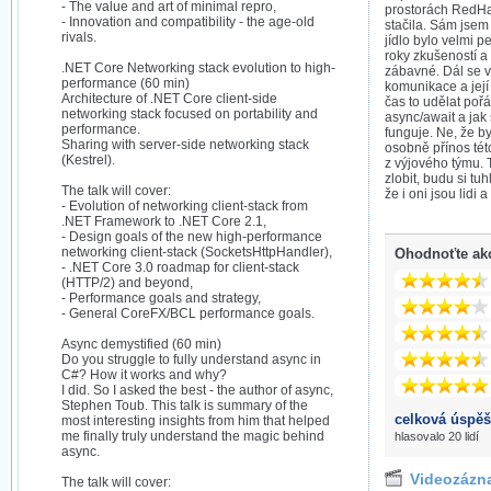
- The value and art of minimal repro,
prostorách RedHa
- Innovation and compatibility - the age-old
stačila. Sám jsem
rivals.
jídlo bylo velmi p
roky zkušeností a 
.NET Core Networking stack evolution to high-
zábavné. Dál se 
performance (60 min)
komunikace a její
Architecture of .NET Core client-side
čas to udělat poř
networking stack focused on portability and
async/await a jak 
performance.
funguje. Ne, že by
Sharing with server-side networking stack
osobně přínos tét
(Kestrel).
z výjového týmu. 
zlobit, budu si tu
The talk will cover:
že i oni jsou lidi 
- Evolution of networking client-stack from
.NET Framework to .NET Core 2.1,
- Design goals of the new high-performance
networking client-stack (SocketsHttpHandler),
Ohodnoťte ak
- .NET Core 3.0 roadmap for client-stack
(HTTP/2) and beyond,
- Performance goals and strategy,
- General CoreFX/BCL performance goals.
Async demystified (60 min)
Do you struggle to fully understand async in
C#? How it works and why?
I did. So I asked the best - the author of async,
Stephen Toub. This talk is summary of the
celková úspěš
most interesting insights from him that helped
me finally truly understand the magic behind
hlasovalo 20 lidí
async.
Videozázn
The talk will cover: