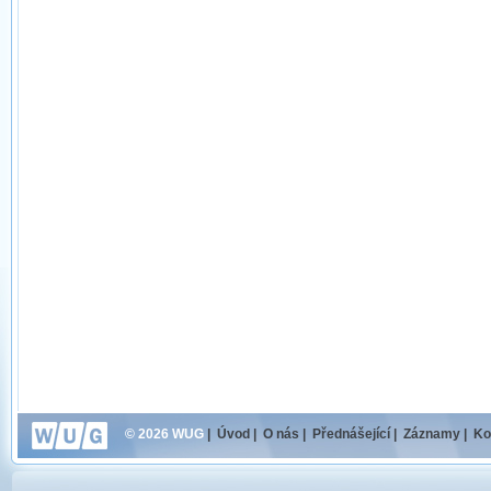
© 2026 WUG
|
Úvod
|
O nás
|
Přednášející
|
Záznamy
|
Ko