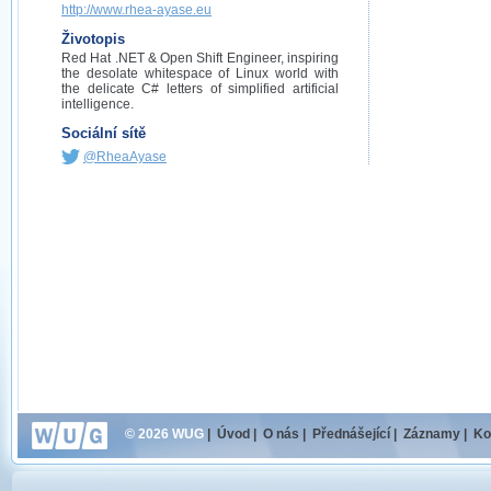
http://www.rhea-ayase.eu
Životopis
Red Hat .NET & Open Shift Engineer, inspiring
the desolate whitespace of Linux world with
the delicate C# letters of simplified artificial
intelligence.
Sociální sítě
@RheaAyase
© 2026 WUG
|
Úvod
|
O nás
|
Přednášející
|
Záznamy
|
Ko