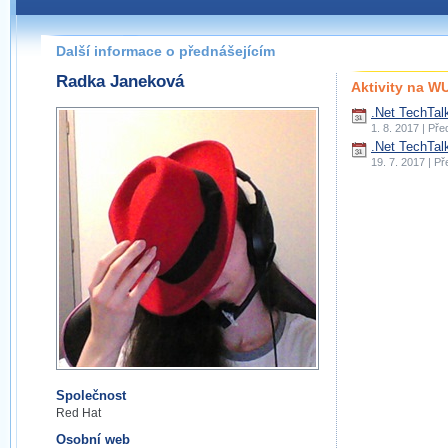
Další informace o přednášejícím
Radka Janeková
Aktivity na 
.Net TechTal
1. 8. 2017 | Př
.Net TechTal
19. 7. 2017 | P
Společnost
Red Hat
Osobní web