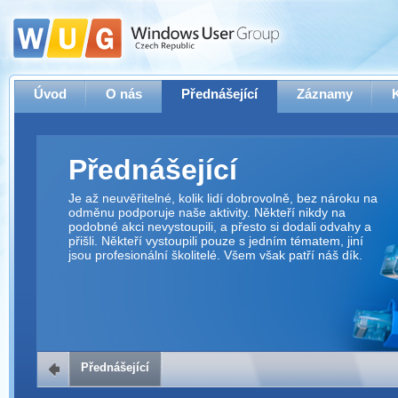
Úvod
O nás
Přednášející
Záznamy
Přednášející
Je až neuvěřitelné, kolik lidí dobrovolně, bez nároku na
odměnu podporuje naše aktivity. Někteří nikdy na
podobné akci nevystoupili, a přesto si dodali odvahy a
přišli. Někteří vystoupili pouze s jedním tématem, jiní
jsou profesionální školitelé. Všem však patří náš dík.
Přednášející