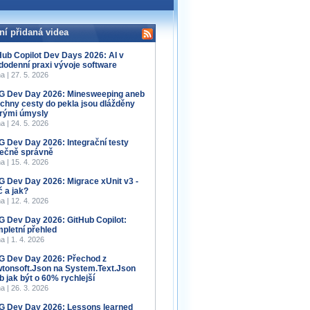
ní přidaná videa
Hub Copilot Dev Days 2026: AI v
dodenní praxi vývoje software
a | 27. 5. 2026
 Dev Day 2026: Minesweeping aneb
chny cesty do pekla jsou dlážděny
rými úmysly
a | 24. 5. 2026
 Dev Day 2026: Integrační testy
ečně správně
a | 15. 4. 2026
 Dev Day 2026: Migrace xUnit v3 -
č a jak?
a | 12. 4. 2026
 Dev Day 2026: GitHub Copilot:
pletní přehled
a | 1. 4. 2026
 Dev Day 2026: Přechod z
tonsoft.Json na System.Text.Json
b jak být o 60% rychlejší
a | 26. 3. 2026
 Dev Day 2026: Lessons learned