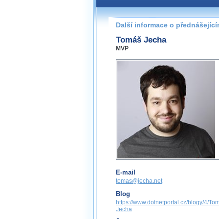
Další informace o přednášejíc
Tomáš Jecha
MVP
E-mail
tomas@jecha.net
Blog
https://www.dotnetportal.cz/blogy/4/To
Jecha