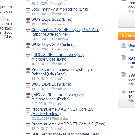
fro
30. 1. 2023 | Přednáška
ger ve
col
Logy, metriky a monitoring (Brno)
r. Skrze
Prah
14. 9. 2022 | Přednáška
urzů a
WUG Days 2022 (Brno)
irmám i
ASP.NET
13. 9. 2022 | Přednáška
plikací,
Co by měl každý .NET vývojář vědět o
ku 2009
RabbitMQ 🐇 (online)
Nejnově
 (Most
23. 10. 2020 | Přednáška
WUG Days 2020 (online)
Úvo
21. 10. 2020 | Přednáška
Zlín
gRPC v .NET - trend ve vývoji
RAG
microservices (Brno)
pro
15. 9. 2019 | Přednáška
Zlín
Produkční distribuované systémy s
RabbitMQ 🐇 (Brno)
Výv
14. 9. 2019 | Přednáška
do 
WUG Days 2019 (Brno)
Zlín
14. 9. 2019 | Přednáška
Arc
gRPC v .NET - trend ve vývoji
T4
microservices (Praha)
Zlín
2. 7. 2019 | Přednáška
Programujeme v ASP.NET Core 2.0
(Hradec Králové)
30. 11. 2017 | Přednáška
Programujeme v ASP.NET Core 2.0 (Brno)
12. 9. 2017 | Přednáška
SQL Server Indexes and Storage Deep