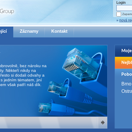
Login
Zapama
»
nová re
jící
Záznamy
Kontakt
Moje
Pro zo
Nejbl
se pro
 dobrovolně, bez nároku na
y. Někteří nikdy na
2. 9. 
Pobo
řesto si dodali odvahy a
WUG 
e s jedním tématem, jiní
4. 9. 
Brno
Všem však patří náš dík.
SQL 
Ostr