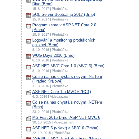
Dive (Brno)
15. 8. 2017 | Přednáška
SQL Server Bootcamp 2017 (Brno)
15. 8. 2017 | Přednáška
Programujeme v ASP.NET Core 2.0
(Praha)
10. 8. 2017 | Přednáška
Logování a monitoring produkčních
aplikací (Brno)
8. 10. 2016 | Přednáška
WUG Days 2016 (Brno)
8. 10. 2016 | Přednáška
ASP.NET MVC Core 1.0 (MVC 6) (Brno)
8. 10. 2016 | Přednáška
Co se na nás chystá s novým .NETem
(Hradec Králové)
31. 3. 2016 | Přednáška
ASP.NET Core 1 a MVC 6 (RC1)
6. 3. 2016 | Videozáznam
Co se na nás chystá s novým .NETem
(Brno)
23. 2. 2016 | Přednáška
MS Fest 2015 Brno: ASP.NET MVC 6
30. 10. 2015 | Videozáznam
ASP.NET 5 (vNext) a MVC 6 (Praha)
22. 10. 2015 | Přednáška
ASP.NET MVC Best Practices (Hradec