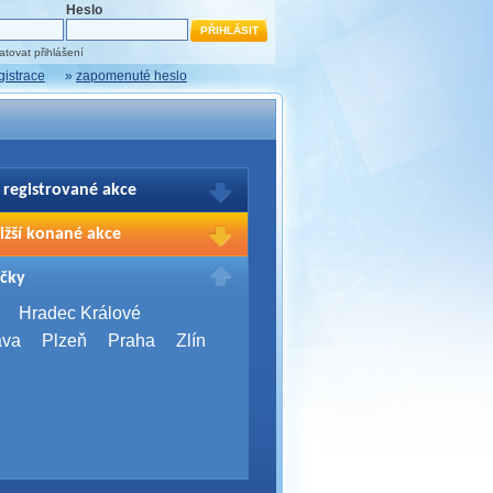
Heslo
tovat přihlášení
gistrace
»
zapomenuté heslo
 registrované akce
brazení Vašich registrací na akce
ižší konané akce
sím přihlašte.
2026,
Brno
čky
Days 2026
2026,
Brno
Hradec Králové
Server Bootcamp 2026
ava
Plzeň
Praha
Zlín