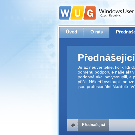
Úvod
O nás
Přednáše
Přednášející
Je až neuvěřitelné, kolik lidí
odměnu podporuje naše aktivit
podobné akci nevystoupili, a p
přišli. Někteří vystoupili pouz
jsou profesionální školitelé. 
Přednášející