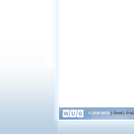
© 2026 WUG
|
Úvod
|
O ná