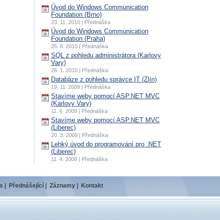
Úvod do Windows Communication
Foundation (Brno)
23. 11. 2010 | Přednáška
Úvod do Windows Communication
Foundation (Praha)
25. 8. 2010 | Přednáška
SQL z pohledu administrátora (Karlovy
Vary)
28. 1. 2010 | Přednáška
Databáze z pohledu správce IT (Zlín)
19. 11. 2009 | Přednáška
Stavíme weby pomocí ASP.NET MVC
(Karlovy Vary)
11. 6. 2009 | Přednáška
Stavíme weby pomocí ASP.NET MVC
(Liberec)
20. 3. 2009 | Přednáška
Lehký úvod do programování pro .NET
(Liberec)
11. 4. 2008 | Přednáška
s
|
Přednášející
|
Záznamy
|
Kontakt